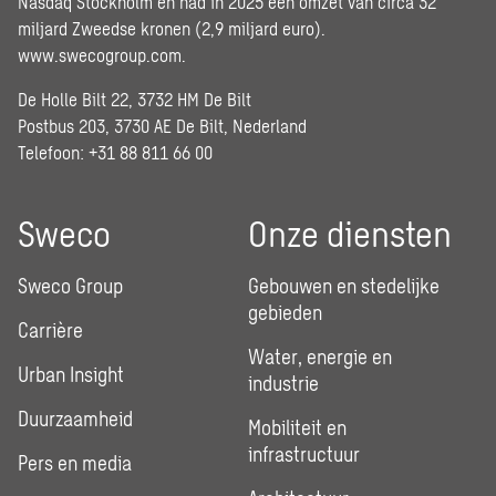
Nasdaq Stockholm en had in 2025 een omzet van circa 32
miljard Zweedse kronen (2,9 miljard euro).
www.swecogroup.com
.
De Holle Bilt 22, 3732 HM De Bilt
Postbus 203, 3730 AE De Bilt, Nederland
Telefoon: +31 88 811 66 00
Sweco
Onze diensten
Sweco Group
Gebouwen en stedelijke
gebieden
Carrière
Water, energie en
Urban Insight
industrie
Duurzaamheid
Mobiliteit en
infrastructuur
Pers en media