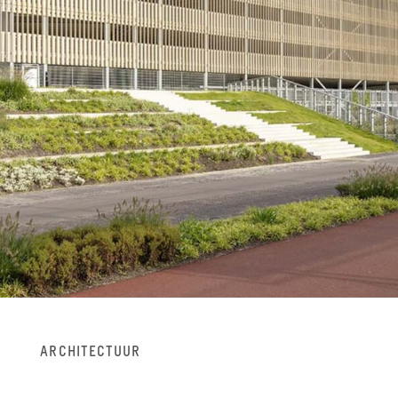
AR­CHI­TEC­TUUR