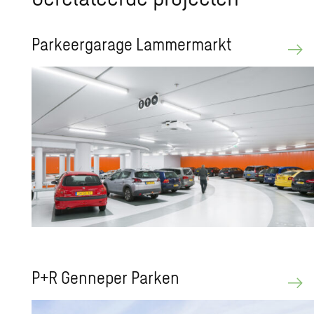
Par­keer­ga­ra­ge Lam­mer­markt
P+R Gen­ne­per Par­ken