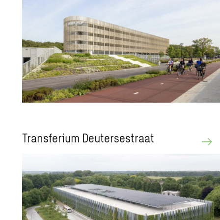
Trans­fe­ri­um Deu­ter­se­straat