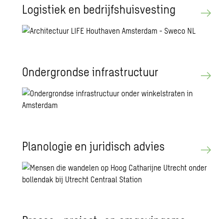
Lo­gis­tiek en be­drijfs­huis­ves­ting
On­der­grond­se in­fra­struc­tuur
Pla­no­lo­gie en ju­ri­disch ad­vies