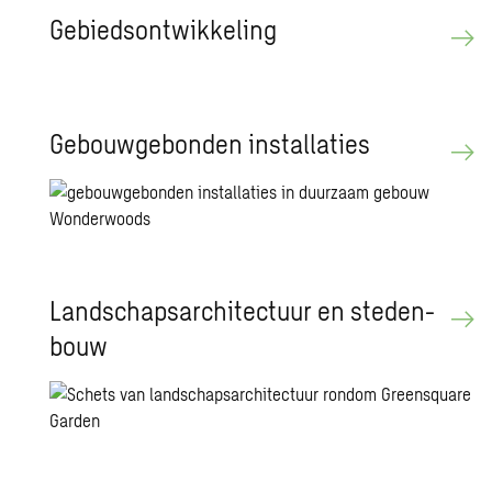
Ge­bieds­ont­wik­ke­ling
Ge­bouw­ge­bon­den in­stal­la­ties
Land­schaps­ar­chi­tec­tuur en ste­den­
bouw