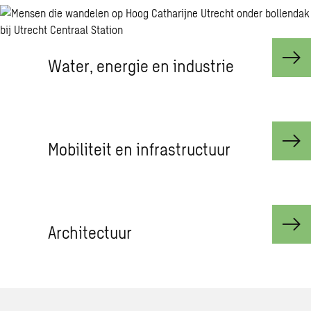
Water, ener­gie en in­du­strie
Mo­bi­li­teit en in­fra­struc­tuur
Ar­chi­tec­tuur