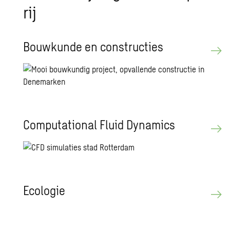
rij
Bouw­kun­de en con­struc­ties
Com­puta­ti­o­nal Fluid Dy­na­mics
Eco­lo­gie