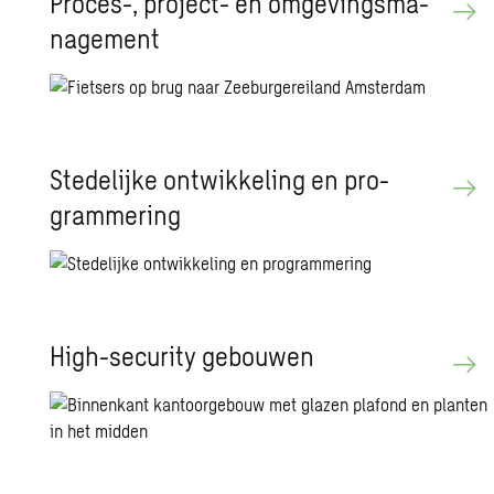
Pro­ces-, pro­ject- en om­ge­vings­ma­
na­ge­ment
Ste­de­lij­ke ont­wik­ke­ling en pro­
gram­me­ring
High-se­cu­ri­ty ge­bou­wen