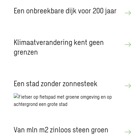
Een on­breek­ba­re dijk voor 200 jaar
Kli­maat­ver­an­de­ring kent geen
gren­zen
Een stad zon­der zon­ne­steek
Van mln m2 zin­loos steen groen