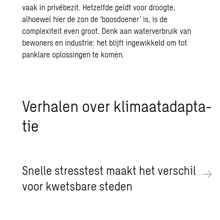
vaak in
privébezit
. Hetzelfde geldt voor droogte,
alhoewel hier de zon de ‘boosdoener’ is, is de
complexiteit even groot. Denk aan waterverbruik van
bewoners en industrie: het blijft ingewikkeld om tot
panklare oplossingen te komen.
Ver­ha­len over kli­maat­adap­ta­
tie
Snel­le stresstest maakt het ver­schil
voor kwets­ba­re ste­den