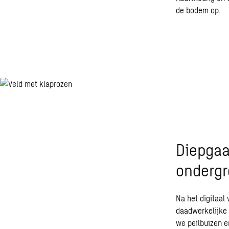
de bodem op.
Diepgaa
onderg
Na het digitaa
daadwerkelijke
we peilbuizen 