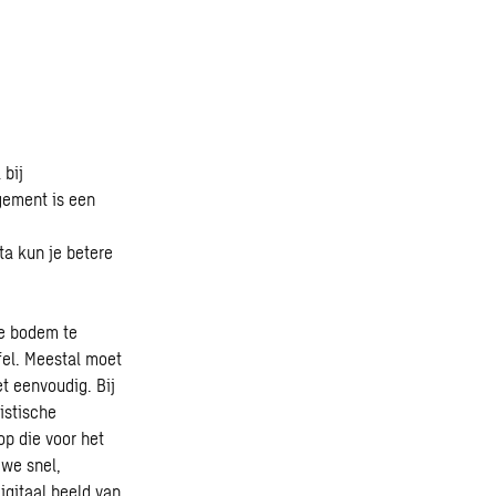
 bij
agement is een
ta kun je betere
de bodem te
fel. Meestal moet
et eenvoudig. Bij
istische
p die voor het
 we snel,
igitaal beeld van