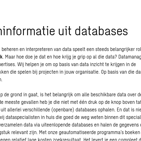
informatie uit databases
 beheren en interpreteren van data speelt een steeds belangrijker rol
k
. Maar hoe doe je dat en hoe krijg je grip op al die data? Dataman
ertises. Wij helpen je om op basis van data inzicht te krijgen in de
en die spelen bij projecten in jouw organisatie. Op basis van die da
n.
p de grond in gaat, is het belangrijk om alle beschikbare data over 
de meeste gevallen heb je die niet met één druk op de knop boven ta
uit allerlei verschillende (openbare) databases ophalen. En dat is ni
j dataspecialisten in huis die goed de weg weten binnen dit special
erzamelen data via uiteenlopende databases en halen de gegevens o
gstuk relevant zijn. Met onze geautomatiseerde programma’s boeken
egen relatief lage kosten zoekresultaat. Het levert je een compleet d