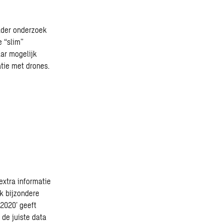
nader onderzoek
e “slim”
ar mogelijk
tie met drones.
extra informatie
jk bijzondere
2020’ geeft
de juiste data