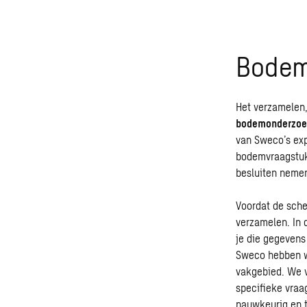
Bodem
Het verzamelen,
bodemonderzoe
van
Sweco’s
exp
bodemvraagstukk
besluiten neme
Voordat de sche
verzamelen. In 
je die gegevens 
Sweco hebben wi
vakgebied. We v
specifieke vraa
nauwkeurig en t