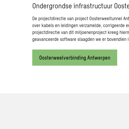
Ondergrondse infrastructuur
Oost
De projectdirectie van project Oosterweeltunnel An
over kabels en leidingen verzamelde, corrigeerde
projectdirectie van dit miljoenenproject kreeg hie
geavanceerde software slaagden we er bovendien i
Oosterweelverbinding Antwerpen