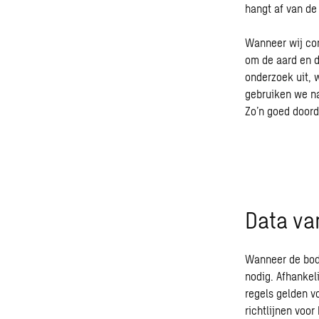
hangt af van de
Wanneer wij con
om de aard en d
onderzoek uit,
gebruiken we n
Zo’n goed doord
Data va
Wanneer de bode
nodig. Afhankel
regels gelden v
richtlijnen voo