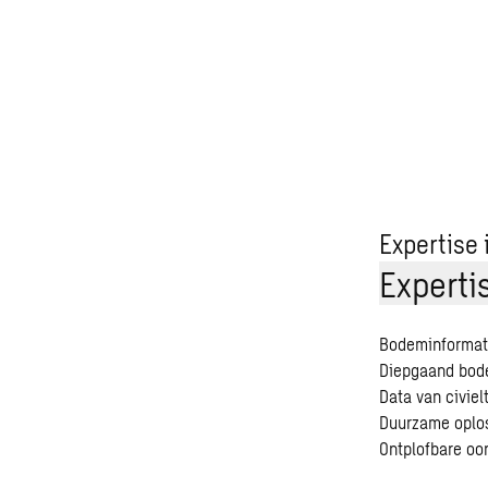
Expertise
Experti
Bodeminformat
Diepgaand bode
Data van civie
Duurzame oplos
Ontplofbare oo