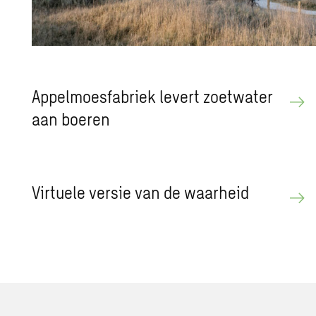
Ap­pel­moes­fa­briek le­vert zoet­wa­ter
aan boe­ren
Vir­tu­e­le ver­sie van de waar­heid