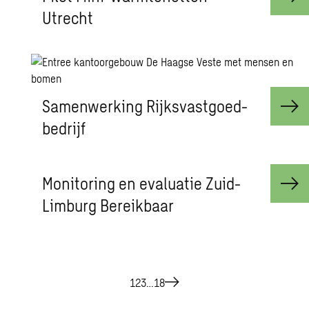
Utrecht
Sa­men­wer­king Rijks­vast­goed­
be­drijf
Mo­ni­to­ring en eva­lu­a­tie Zuid-
Lim­burg Be­reik­baar
1
2
3
…
18