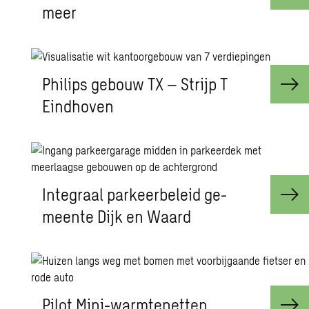
meer
Phi­lips ge­bouw TX – St­rijp T
Eind­ho­ven
In­te­graal par­keer­be­leid ge­
meen­te Dijk en Waard
Pilot Mini-warm­te­net­ten