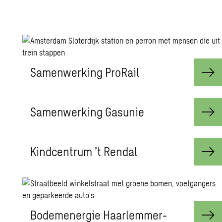
Sa­men­wer­king Pro­Rail
Sa­men­wer­king Gas­unie
Kind­cen­trum ’t Ren­dal
Bo­de­m­ener­gie Haar­lem­mer­