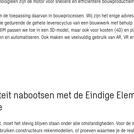
ologieën zijn de motor voor snellere en efficiëntere bouwproductiem
n de toepassing daarvan in bouwprocessen. Wij zijn het enige advie
atie gedurende de gehele levenscyclus van een bouwwerk met behulp
BIM passen we toe in een 3D-model, maar ook voor kosten (4D) en p
n en automatiseren. Ook maken we veelvuldig gebruik van AR, VR en
iteit nabootsen met de Eindige Ele
e
wt, moet het stevig blijven staan onder alle omstandigheden. Voor de
uiken constructeurs rekenmodellen, of proeven waarmee je de reali