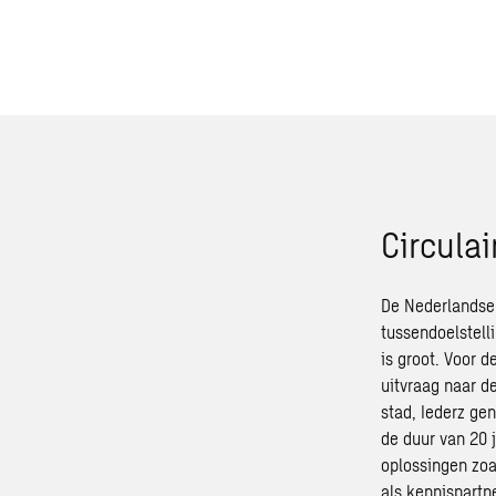
C
ircula
De Nederlandse 
tussendoelstell
is groot. Voor 
uitvraag naar d
stad,
Iederz
gena
de duur van 20 
oplossingen zoa
als kennispartn