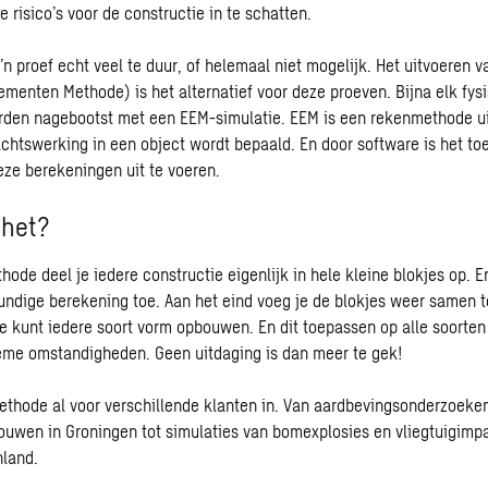
risico’s voor de constructie in te schatten.
n proef echt veel te duur, of helemaal niet mogelijk. Het uitvoeren 
ementen Methode) is het alternatief voor deze proeven. Bijna elk fys
orden nagebootst met een EEM-simulatie. EEM is een rekenmethode u
htswerking in een object wordt bepaald. En door software is het to
ze berekeningen uit te voeren.
 het?
ode deel je iedere constructie eigenlijk in hele kleine blokjes op. E
undige berekening toe. Aan het eind voeg je de blokjes weer samen t
Je kunt iedere soort vorm opbouwen. En dit toepassen op alle soorten
eme omstandigheden. Geen uitdaging is dan meer te gek!
thode al voor verschillende klanten in. Van aardbevingsonderzoeke
ouwen in Groningen tot simulaties van bomexplosies en vliegtuigimp
nland.