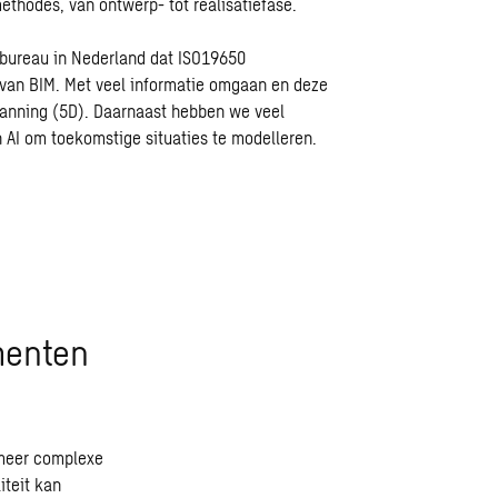
ethodes, van ontwerp- tot realisatiefase.
sbureau in Nederland dat ISO19650
 van BIM. Met veel informatie omgaan en deze
lanning (5D). Daarnaast hebben we veel
 AI om toekomstige situaties te modelleren.
menten
 meer complexe
teit kan