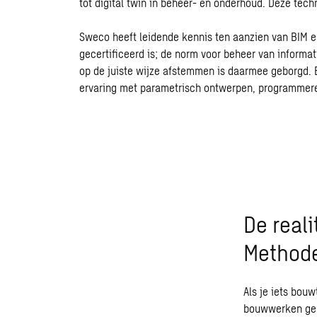
tot digital
twin
in beheer- en onderhoud. Deze techn
Sweco
heeft leidende kennis ten aanzien van BIM e
gecertificeerd is; de norm voor beheer van inform
op de juiste wijze afstemmen is daarmee geborgd. 
ervaring met parametrisch ontwerpen, programmere
De real
Method
Als je iets bou
bouwwerken gebr