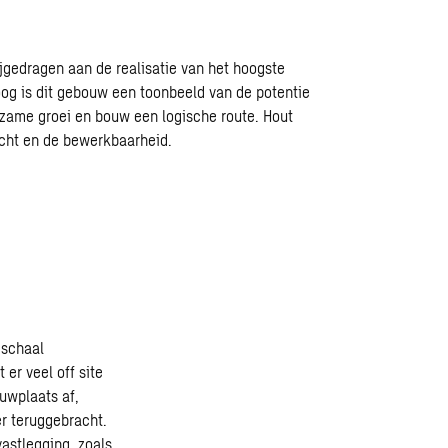
jgedragen aan de realisatie van het hoogste
og is dit gebouw een toonbeeld van de potentie
rzame groei en bouw een logische route. Hout
wicht en de bewerkbaarheid.
 schaal
er veel off site
uwplaats af,
er teruggebracht.
astlegging, zoals