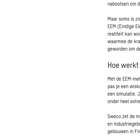
nabootsen om de 
Maar soms is zo’
EEM (Eindige El
realiteit kan w
waarmee de krac
geworden om de
Hoe werkt
Met de EEM-meth
pas je een wisk
een simulatie. 
onder heel extr
Sweco zet de me
en industriegeb
gebouwen in Fi