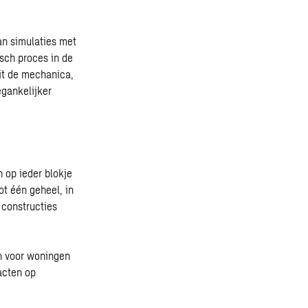
van simulaties met
isch proces in de
it de mechanica,
egankelijker
n op ieder blokje
ot één geheel, in
 constructies
n voor woningen
acten op