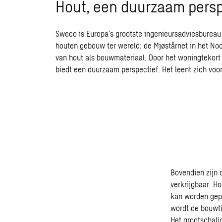
Hout, een duurzaam pers
Sweco
is Europa’s grootste ingenieursadviesburea
houten gebouw ter wereld: de
Mjøstårnet
in het No
van hout als bouwmateriaal. Door het woningtekort
biedt een duurzaam perspectief. Het leent zich voo
Bovendien zijn 
verkrijgbaar. H
kan worden gep
wordt de bouwti
Het grootschali