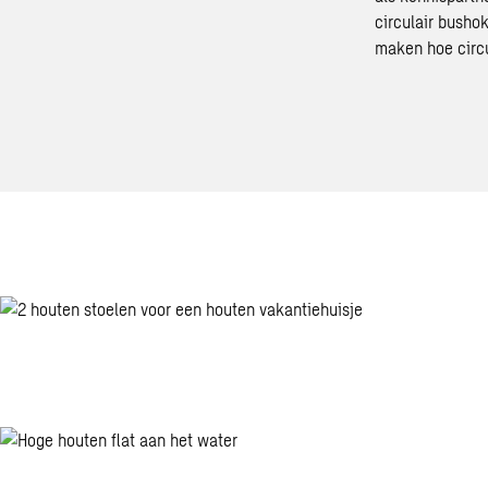
circulair busho
maken hoe circu