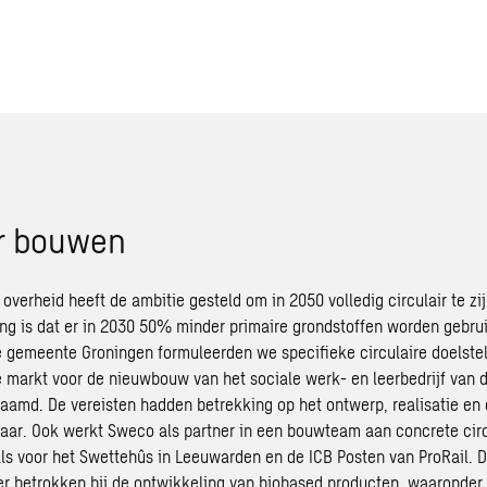
ir bouwen
overheid heeft de ambitie gesteld om in 2050 volledig
circulair
te zi
ing is dat er in 2030 50% minder primaire grondstoffen worden gebrui
de gemeente Groningen formuleerden we specifieke circulaire doelste
e markt voor de nieuwbouw van het sociale werk- en leerbedrijf van 
amd. De vereisten hadden betrekking op het ontwerp, realisatie en
jaar. Ook werkt
Sweco
als partner in een bouwteam aan concrete circ
ls voor het
Swettehûs
in Leeuwarden en de ICB Posten van ProRail. D
er betrokken bij de ontwikkeling van
biobased
producten,
waaronder