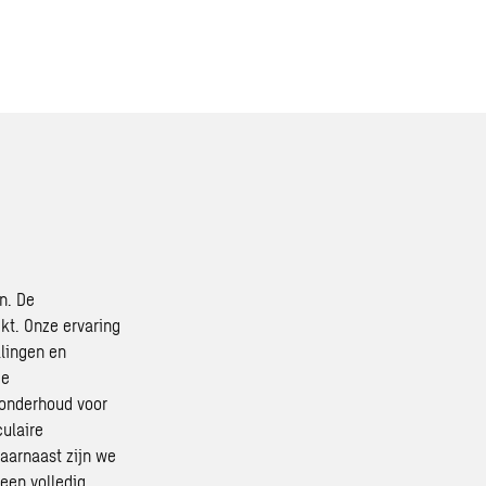
jn. De
kt. Onze ervaring
llingen en
de
 onderhoud voor
ulaire
aarnaast zijn we
 een
volledig