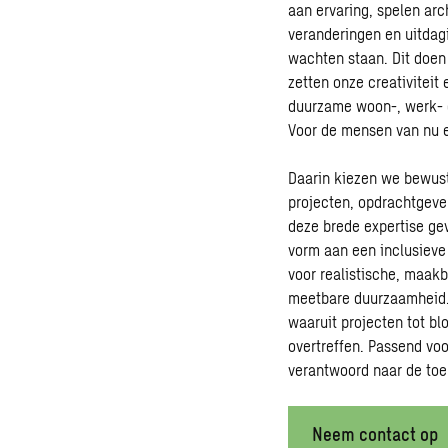
aan ervaring, spelen ar
veranderingen en uitdag
wachten staan. Dit doe
zetten onze creativiteit
duurzame woon-, werk- e
Voor de mensen van nu e
Daarin kiezen we bewust v
projecten, opdrachtgever
deze brede expertise ge
vorm aan een inclusieve
voor realistische, maak
meetbare duurzaamheid. 
waaruit projecten tot b
overtreffen. Passend voo
verantwoord naar de to
Neem contact op