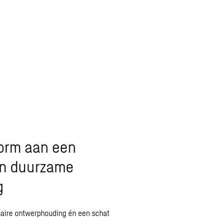
orm aan een
en duurzame
g
inaire ontwerphouding én een schat