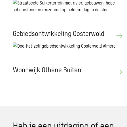
Ge­bieds­ont­wik­ke­ling Oos­ter­wold
Woon­wijk Othe­ne Bui­ten
Heb je een uit­da­ging of een