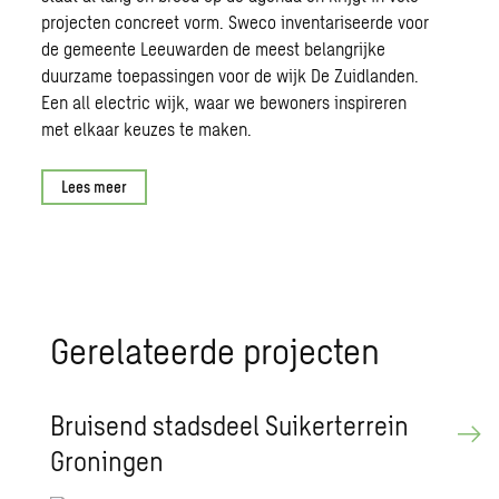
projecten concreet vorm. Sweco inventariseerde voor
de gemeente Leeuwarden de meest
belangrijke
duurzame toepassingen voor de wijk De
Zuidlanden
.
Een
all
electric
wijk, waar we bewoners inspireren
met elkaar keuzes te maken.
Lees meer
Ge­re­la­teer­de pro­jec­ten
Brui­send stads­deel Sui­ker­ter­rein
Gro­nin­gen