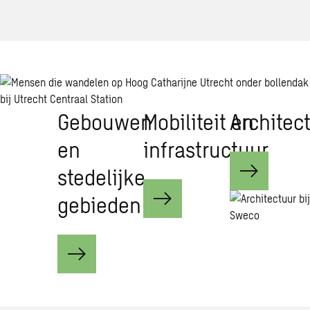
Gebouwen
Mobiliteit en
Architec
en
infrastructuur
stedelijke
gebieden