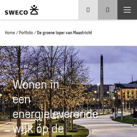
Home
/
Portfolio
/
De groene loper van Maastricht
Wonen in
een
energieleverende
wijk óp de