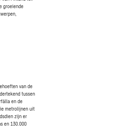
de groeiende
twerpen,
behoeften van de
ndertekend tussen
fälla en de
e metrolijnen uit
sdien zijn er
ns en 130.000