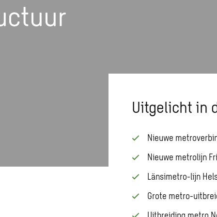
uctuur
Uitgelicht in d
Nieuwe metroverbin
Nieuwe metrolijn F
Länsimetro-lijn Hel
Grote metro-uitbreid
Uitbreiding metro N