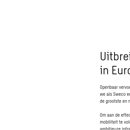
Uitbre
in Eur
Openbaar vervoe
we als Sweco ee
de grootste en 
Om aan de effec
mobiliteit te v
ambitieuze infr