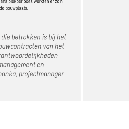
jdens piekperiodes werkten er zo’n
de bouwplaats.
die betrokken is bij het
ouwcontracten van het
erantwoordelijkheden
smanagement en
manka, projectmanager