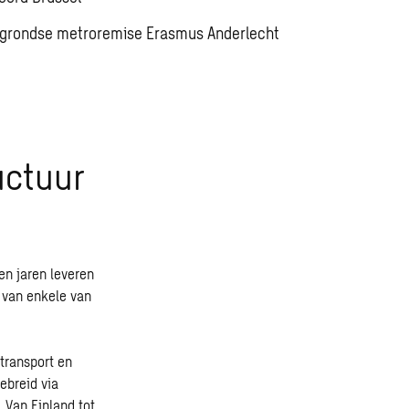
rgrondse metroremise Erasmus Anderlecht
uctuur
en jaren leveren
r van enkele van
transport en
ebreid via
 Van Finland tot