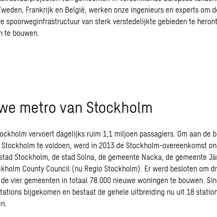
Zweden, Frankrijk en België, werken onze ingenieurs en experts om 
e spoorweginfrastructuur van sterk verstedelijkte gebieden te heron
n te bouwen.
we metro van Stockholm
ockholm vervoert dagelijks ruim 1,1 miljoen passagiers. Om aan de 
n Stockholm te voldoen, werd in 2013 de Stockholm-overeenkomst o
 stad Stockholm, de stad Solna, de gemeente Nacka, de gemeente Jär
kholm County Council (nu Regio Stockholm). Er werd besloten om dri
n de vier gemeenten in totaal 78.000 nieuwe woningen te bouwen. Sind
stations bijgekomen en bestaat de gehele uitbreiding nu uit 18 statio
n.