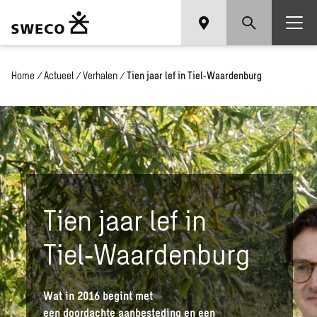
Home
/
Actueel
/
Verhalen
/
Tien jaar lef in Tiel‑Waardenburg
Tien jaar lef in
Tiel
‑
Waardenburg
Wat in 2016 begint met
een doordachte aanbesteding en een