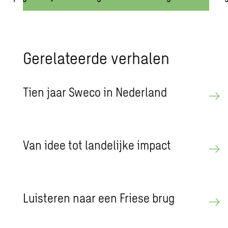
Ge­re­la­teer­de ver­ha­len
Tien jaar Sweco in Ne­der­land
Van idee tot lan­de­lij­ke im­pact
Luis­te­ren naar een Frie­se brug