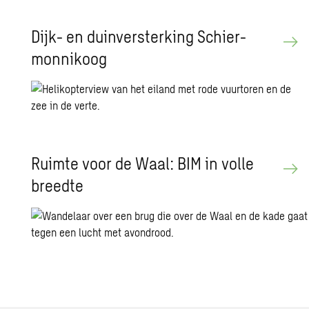
Dijk- en duin­ver­ster­king Schier­
mon­nik­oog
Ruim­te voor de Waal: BIM in volle
breed­te