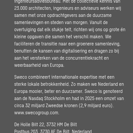
ingenieursadviesbureau. Met de collectieve kennis van
23.000 architecten, ingenieurs en adviseurs werken wij
samen met onze opdrachtgevers aan de duurzame
samenlevingen en steden van morgen. Vanuit de
overtuiging dat elk stukje telt, richten wij ons op grote én
kleine opgaven die samen het verschil maken. We
faciliteren de transitie naar een groenere samenleving,
benutten de kansen van digitalisering en dragen zo bij
aan het versterken van de concurrentiekracht en
weerbaarheid van Europa.
Sweco combineert internationale expertise met een
sterke lokale betrokkenheid. Zo maken we Nederland en
Europa mooier, beter en duurzamer. Sweco is genoteerd
aan de Nasdaq Stockholm en had in 2025 een omzet van
circa 32 miljard Zweedse kronen (2,9 miljard euro).
www.swecogroup.com
.
De Holle Bilt 22, 3732 HM De Bilt
Postbus 203, 3730 AE De Bilt, Nederland