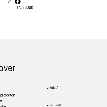
FACEBOOK
over
E-mail
*
 projecten
er
Voornaam
ijke