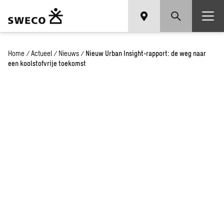
Home
/
Actueel
/
Nieuws
/
Nieuw Urban Insight-rapport: de weg naar
een koolstofvrije toekomst
Nieuw Urban Insight-
rapport: de weg naar een
koolstofvrije toekomst