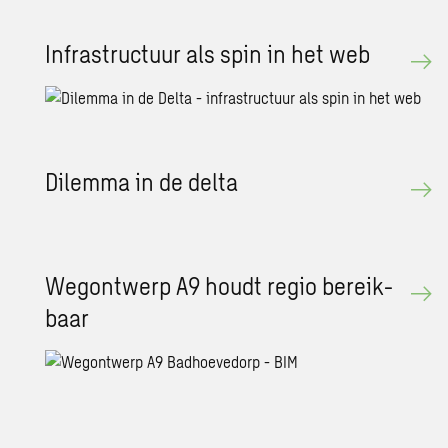
In­fra­struc­tuur als spin in het web
Di­lem­ma in de delta
Weg­ont­werp A9 houdt regio be­reik­
baar