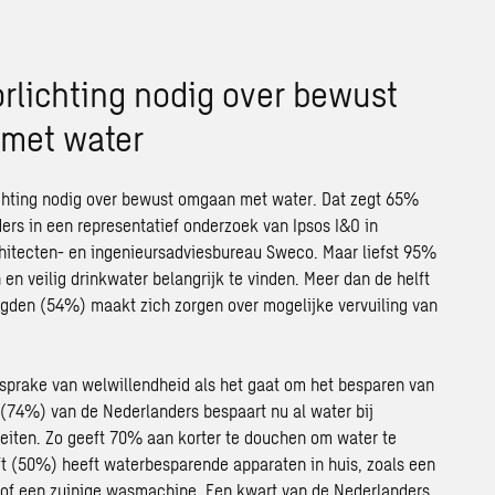
rlichting nodig over bewust
met water
ichting nodig over bewust omgaan met water. Dat zegt 65%
ers in een representatief onderzoek van Ipsos I&O in
hitecten- en ingenieursadviesbureau Sweco. Maar liefst 95%
en veilig drinkwater belangrijk te vinden. Meer dan de helft
gden (54%) maakt zich zorgen over mogelijke vervuiling van
r sprake van welwillendheid als het gaat om het besparen van
 (74%) van de Nederlanders bespaart nu al water bij
iteiten. Zo geeft 70% aan korter te douchen om water te
ft (50%) heeft waterbesparende apparaten in huis, zoals een
of een zuinige wasmachine. Een kwart van de Nederlanders