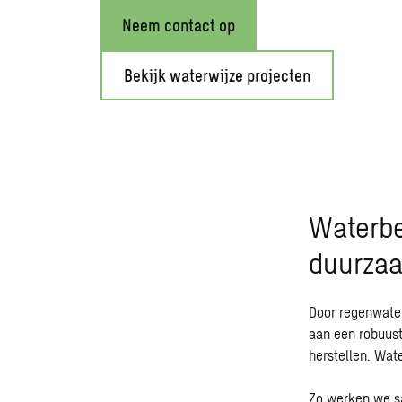
Neem contact op
Bekijk waterwijze projecten
Waterbe
duurza
Door regenwater
aan een robuust
herstellen. Wat
Zo werken we s