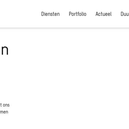
Diensten
Portfolio
Actueel
Duu
en
r
t ons
amen