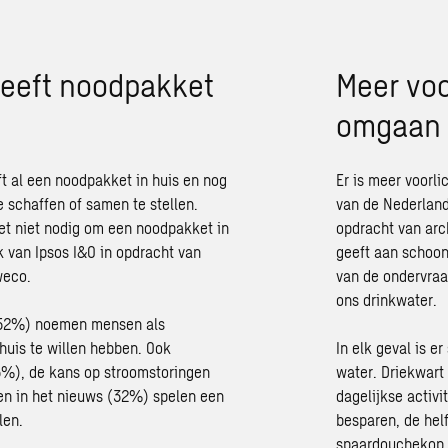
heeft noodpakket
Meer voo
omgaan 
t al een noodpakket in huis en nog
Er is meer voorl
 schaffen of samen te stellen.
van de Nederland
et niet nodig om een noodpakket in
opdracht van arc
k van Ipsos I&O in opdracht van
geeft aan schoon 
weco.
van de ondervraa
ons drinkwater.
 (52%) noemen mensen als
huis te willen hebben. Ook
In elk geval is e
6%), de kans op stroomstoringen
water. Driekwart
n in het nieuws (32%) spelen een
dagelijkse activ
len.
besparen, de hel
spaardouchekop 