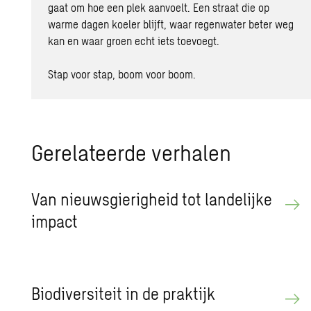
gaat om hoe een plek aanvoelt. Een straat die op
warme dagen koeler blijft, waar regenwater beter weg
kan en waar groen echt iets toevoegt.
Stap voor stap, boom voor boom.
Ge­re­la­teer­de ver­ha­len
Van nieuws­gie­rig­heid tot lan­de­lij­ke
im­pact
Bi­o­di­ver­si­teit in de prak­tijk