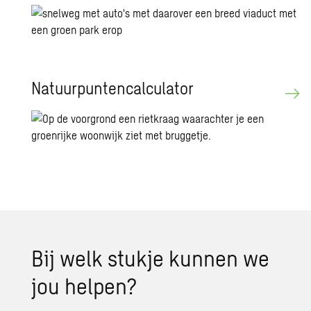
Na­tuur­pun­ten­cal­cu­la­tor
Bij welk stuk­je kun­nen we
jou hel­pen?