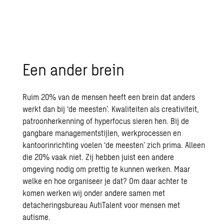
Een ander brein
Ruim 20% van de mensen
heeft
een brein dat anders
werkt dan bij ‘de meesten’.
Kwaliteiten als creativiteit,
patroonherkenning of hyperfocus sieren hen.
Bij de
gangbare managementstijl
en
,
werkprocessen
en
kantoorinrichting voelen ‘de meesten’ zich prima.
Alleen
die
20%
vaak niet. Zij hebben juist
een andere
omgeving nodig
om
prettig
te kunnen werken
.
Maar
welke en hoe organiseer je dat?
Om
daar achter
te
komen
werken wij
onder andere
samen met
detacheringsbureau
AutiTalent
voor mensen met
autisme.