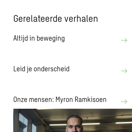
Ge­re­la­teer­de ver­ha­len
Al­tijd in be­we­ging
Leid je on­der­scheid
Onze men­sen: Myron Ram­ki­soen