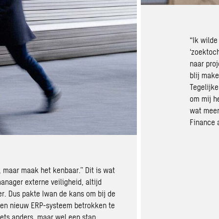
“Ik wilde
‘zoektoch
naar proj
blij mak
Tegelijke
om mij h
wat meer
Finance a
t, maar maak het kenbaar.” Dit is wat
nager externe veiligheid, altijd
r. Dus pakte Iwan de kans om bij de
 een nieuw ERP-systeem betrokken te
iets anders, maar wel een stap