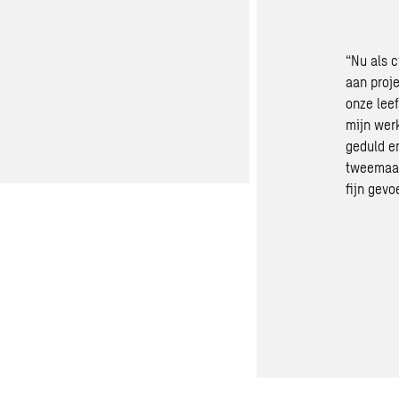
“Nu als c
aan proj
onze lee
mijn wer
geduld en
tweemaan
fijn gevoe