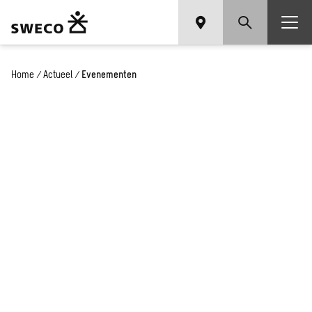
Home
/
Actueel
/
Evenementen
Het laatste nieuws en
onze inzichten