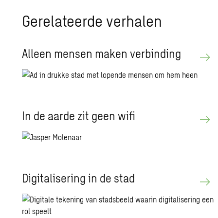
Ge­re­la­teer­de ver­ha­len
Al­leen men­sen maken ver­bin­ding
In de aarde zit geen wifi
Di­gi­ta­li­se­ring in de stad