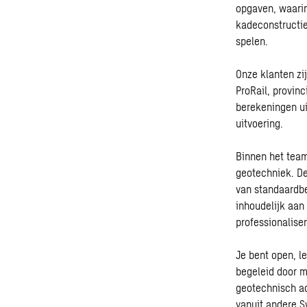
opgaven, waari
kadeconstructie
spelen.
Onze klanten zi
ProRail, provin
berekeningen ui
uitvoering.
Binnen het team
geotechniek. De
van standaardbe
inhoudelijk aan
professionalise
Je bent open, l
begeleid door m
geotechnisch ad
vanuit andere Sw