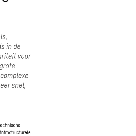
ls,
s in de
riteit voor
grote
m complexe
eer snel,
technische
nfrastructurele