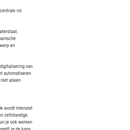
,
entrale rol
terstaat,
chanische
twerp en
digitalisering van
et automatiseren
niet alleen
Je wordt intensief
en zelfstandige
kun je ook werken
 geeft je de kans