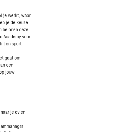
el je werkt, waar
eb je de keuze
en belonen deze
eco Academy voor
jl en sport.
het gaat om
aan een
 op jouw
 naar je cv en
 teammanager