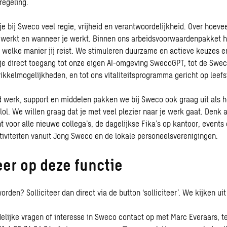
regeling.
je bij Sweco veel regie, vrijheid en verantwoordelijkheid. Over hoeve
e werkt en wanneer je werkt. Binnen ons arbeidsvoorwaardenpakket h
 welke manier jij reist. We stimuleren duurzame en actieve keuzes 
g je direct toegang tot onze eigen AI-omgeving SwecoGPT, tot de Sw
kkelmogelijkheden, en tot ons vitaliteitsprogramma gericht op leefsti
 werk, support en middelen pakken we bij Sweco ook graag uit als 
lol. We willen graag dat je met veel plezier naar je werk gaat. Denk 
 voor alle nieuwe collega’s, de dagelijkse Fika’s op kantoor, events
ctiviteiten vanuit Jong Sweco en de lokale personeelsverenigingen.
eer op deze functie
rden? Solliciteer dan direct via de button ‘solliciteer’. We kijken uit
elijke vragen of interesse in Sweco contact op met Marc Everaars,