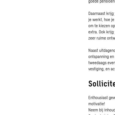
goede pensioen
Daarnaast krijg 
je werkt, hoe j
om te kiezen op
extra. Ook krij
zeer ruime ontwi
Naast uitdagend
ontspanning en 
tweedaags event
vestiging, en a
Sollicit
Enthousiast gewo
motivatie!
Neem bij inhoud