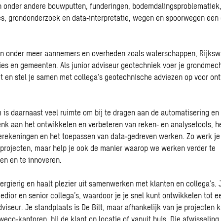
n onder andere bouwputten, funderingen, bodemdalingsproblematiek
s, grondonderzoek en data‑interpretatie, wegen en spoorwegen een c
jn onder meer aannemers en overheden zoals waterschappen, Rijkswa
cies en gemeenten. Als junior adviseur geotechniek voer je grondme
t en stel je samen met collega’s geotechnische adviezen op voor on
 is daarnaast veel ruimte om bij te dragen aan de automatisering en 
nk aan het ontwikkelen en verbeteren van reken‑ en analysetools, h
rekeningen en het toepassen van data‑gedreven werken. Zo werk je 
 projecten, maar help je ook de manier waarop we werken verder te
ren en te innoveren.
eergierig en haalt plezier uit samenwerken met klanten en collega’s. 
edior en senior collega’s, waardoor je je snel kunt ontwikkelen tot e
viseur. Je standplaats is De Bilt, maar afhankelijk van je projecten 
eco‑kantoren, bij de klant op locatie of vanuit huis. Die afwisseling