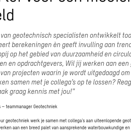
ld
van geotechnisch specialisten ontwikkelt too
ert berekeningen èn geeft invulling aan trend
ij op het gebied van duurzaamheid en circula
en en opdrachtgevers, Wil jij werken aan een 
t van projecten waarin je wordt uitgedaagd o
en samen met je collega’s op te lossen? Reag
ak graag kennis met jou!”
s – teammanager Geotechniek
seur geotechniek werk je samen met collega’s aan uiteenlopende geo
werken aan een breed palet van aansprekende waterbouwkundige en i