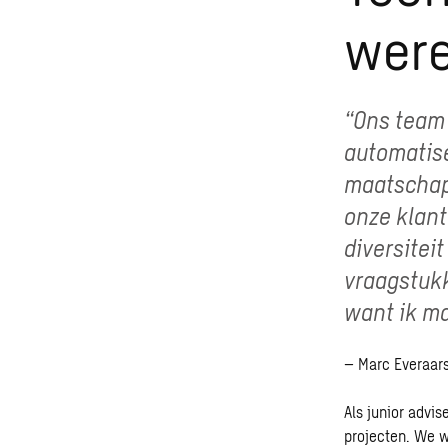
were
“Ons team 
automatise
maatschapp
onze klant
diversitei
vraagstukk
want ik ma
– Marc Everaar
Als junior advi
projecten. We 