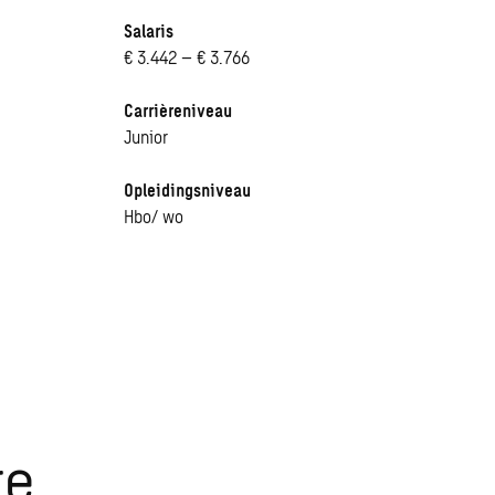
Salaris
€ 3.442 – € 3.766
Carrièreniveau
Junior
Opleidingsniveau
Hbo/ wo
re