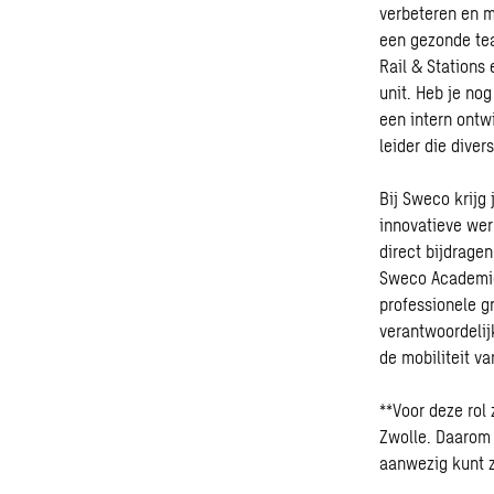
verbeteren en m
een gezonde te
Rail & Stations
unit. Heb je no
een intern ont
leider die diver
Bij Sweco krijg 
innovatieve wer
direct bijdrage
Sweco Academie,
professionele g
verantwoordelij
de mobiliteit v
**Voor deze rol
Zwolle. Daarom 
aanwezig kunt z