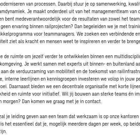
oderniseren van processen. Daarbij stuur je op samenwerking, kwalite
amdynamiek. Je maakt onderdeel uit van het managementteam van d
 en bent medeverantwoordelijk voor de resultaten van zowel het team
g geen ervaring binnen railprojecten? Dan begeleiden we je met train
wikkelprogramma voor teammanagers. We zoeken een verbindende e
siteit ziet als kracht en mensen weet te inspireren en verder te breng
je de ruimte om jezelf verder te ontwikkelen binnen een multidiscipli
komgeving. Je werkt samen met experts uit binnen- en buitenland aa
n aan de verduurzaming van mobiliteit en de toekomst van railinfrastr
 interne leerlijnen en kennisgroepen investeren we volop in jouw pe
roei. Daarnaast bieden we een decentrale organisatie met korte lijnen
kheid en ruimte voor initiatief. Wil jij bouwen aan sterke teams én 
an morgen? Dan komen we graag met je in contact.
 zal je leiding geven aan een team dat werkzaam is op onze kantoren 
is het essentieel dat je, mogelijk meerdere dagen per week, op beide
ijn.