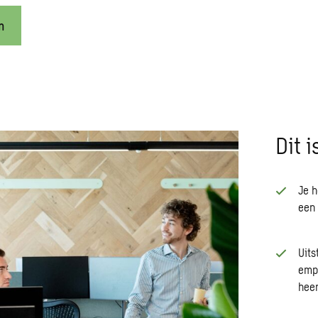
n
Dit 
Je h
een 
Uit
empa
hee