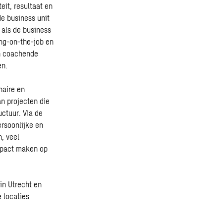
it, resultaat en
e business unit
 als de business
ing-on-the-job en
n coachende
en.
naire en
n projecten die
uctuur. Via de
rsoonlijke en
, veel
impact maken op
in Utrecht en
 locaties