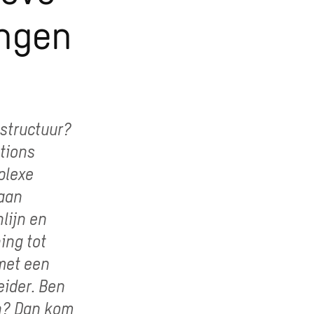
ingen
astructuur?
ations
plexe
 aan
lijn en
ing tot
met een
eider. Ben
en? Dan kom