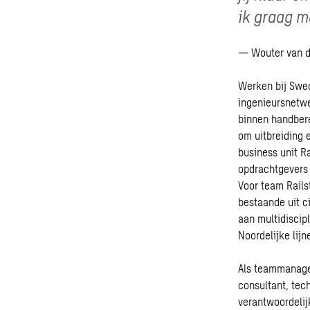
ik graag me
— Wouter van de
Werken bij Swec
ingenieursnetwe
binnen handbere
om uitbreiding
business unit R
opdrachtgevers 
Voor team Rails
bestaande uit c
aan multidiscip
Noordelijke lij
Als teammanager
consultant, tec
verantwoordelij