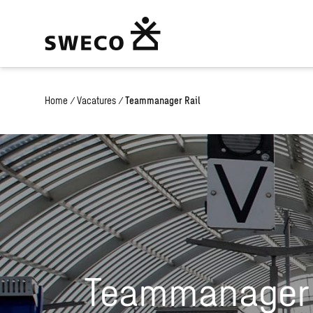
Home
/
Vacatures
/
Teammanager Rail
Teammanager 