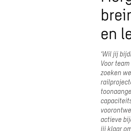
brei
en l
‘Wil jij b
Voor team 
zoeken we
railprojec
toonaange
capaciteit
voorontwer
actieve bi
jij klaar 