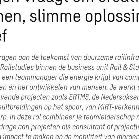
nen, slimme oploss
ef
ijdragen aan de toekomst van duurzame railinfr
Railstudies binnen de business unit Rail & St
 een teammanager die energie krijgt van com
ten én het ontwikkelen van mensen. Je werkt
vende projecten zoals ERTMS, de Nedersaksen
suitbreidingen op het spoor, van MIRT-verkenn
p. In deze rol combineer je teamleiderschap 
jdrage aan projecten als consultant of projectl
om impact te maken op de mobiliteit van morg