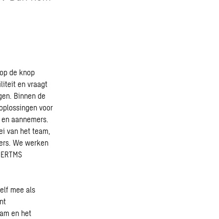
 op de knop
iteit en vraagt
gen. Binnen de
loplossingen voor
n en aannemers.
ei van het team,
gers. We werken
, ERTMS
elf mee als
nt
eam en het