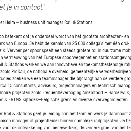
t je in contact.’
r Helm – business unit manager Rail & Stations
o betekent dat je onderdeel wordt van het grootste architecten- en
rk van Europa. Je hebt de kennis van 23.000 collega’s met één druk
ik. Vervoer per spoor speelt een steeds grotere rol in duurzame mobil
 en vernieuwing van het Europese spoorwegennet en stationsomgevin
ail & Stations werken we aan innovatieve en toekomstbestendige rai
zoals ProRail, de nationale overheid, gemeentelijke vervoerbedrijve
tudies zoeken we een teammanager die bijdraagt aan de verdere gro
irca 15 consultants, adviseurs, projectmanagers en technisch mana
linaire projecten zoals Frequentieverhoging Amersfoort – Harderwijk
nen & ERTMS Kijfhoek–Belgische grens en diverse overwegprojecten.
 Rail & Stations geef je leiding aan het team en werk je daarnaast z
hnisch manager of projectleider binnen complexe railprojecten. Je be
k voor de ontwikkeling van medewerkers, de verdere groei van het t