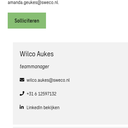
amanda.geukes@sweco.nl
.
Solliciteren
Wilco Aukes
teammanager
wilco.aukes@sweco.nl
+31 6 12597132
LinkedIn bekijken