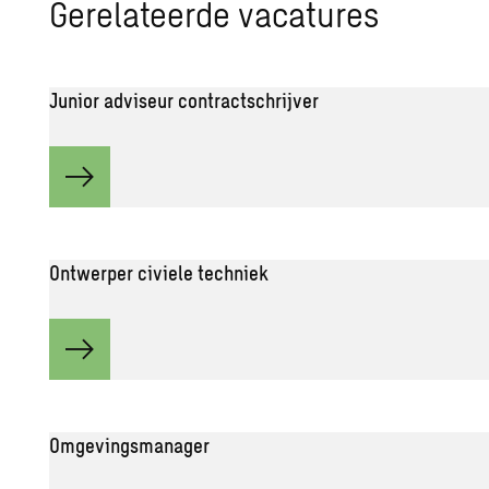
Ge­re­la­teer­de va­ca­tu­res
Junior adviseur contractschrijver
Ontwerper civiele techniek
Omgevingsmanager