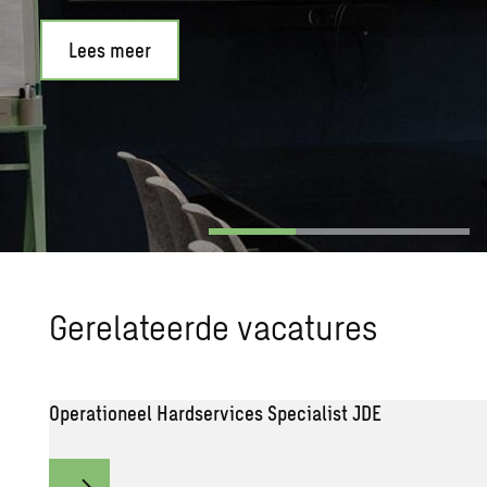
Lees meer
Ge­re­la­teer­de va­ca­tu­res
Operationeel Hardservices Specialist JDE