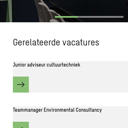
Ge­re­la­teer­de va­ca­tu­res
Junior adviseur cultuurtechniek
Teammanager Environmental Consultancy