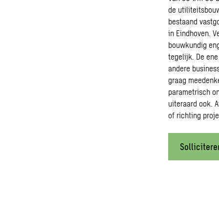
de utiliteitsbo
bestaand vastg
in Eindhoven. V
bouwkundig engi
tegelijk. De en
andere business
graag meedenken
parametrisch on
uiteraard ook. A
of richting proj
Sollicitere