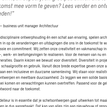
komst mee vorm te geven? Lees verder en ont
eden!”
– business unit manager Architectuur
idisciplinaire ontwerphouding én een schat aan ervaring, spelen arch
 in op de veranderingen en uitdagingen die ons in de toekomst te w
sie en commitment. Wij zetten onze creativiteit en vakmanschap in
 werk- en leefomgevingen te realiseren. Voor de mensen van nu en
raties. Daarin kiezen we bewust voor diversiteit. Diversiteit in proj
 schaalgrootte en gebruik. Vanuit deze brede expertise geven onze a
aan een inclusieve en duurzame samenleving. Wij staan voor realist
ontwerpen en meetbare duurzaamheid. Zo leggen we een solide basis
loei komen en verwachtingen kunnen overtreffen. Passend voor de geb
ntwoord naar de toekomst.
delleur is in essentie dat je schetsontwerpen gaat uitwerken tot ma
en je dus aangehaakt. Dat kan van alles zijn aan nieuwbouw of renov