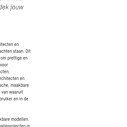
dek jouw
itecten en
achten staan. Dit
 om prettige en
 voor
ecten,
rchitecten en
ische, maakbare
 van waaruit
ruiker en in de
akbare modellen.
atieprojecten in