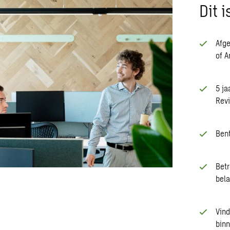
Dit 
Afge
of A
5 ja
Revi
Bent
Betr
bela
Vind
binn