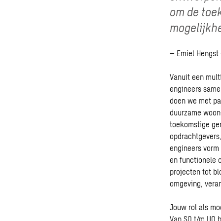
om de toe
mogelijkh
– Emiel Hengst 
Vanuit een mult
engineers samen
doen we met pas
duurzame woon-,
toekomstige gene
opdrachtgevers,
engineers vorm 
en functionele 
projecten tot b
omgeving, vera
Jouw rol als mo
Van SO t/m UO b