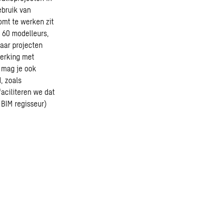
ebruik van
omt te werken zit
 60 modelleurs,
aar projecten
werking met
k mag je ook
, zoals
faciliteren we dat
 BIM regisseur)