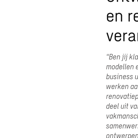
en r
vera
“Ben jij k
modellen e
business u
werken aa
renovatiep
deel uit v
vakmanscha
samenwerk
ontwerpen 