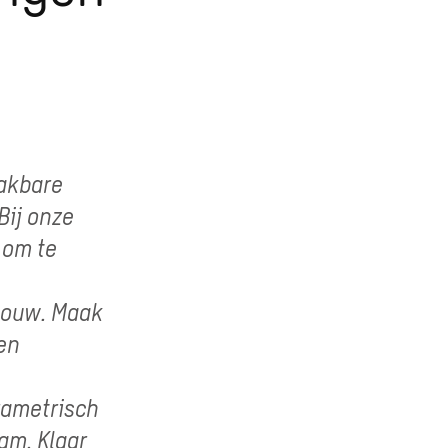
aakbare
Bij onze
 om te
bouw. Maak
en
rametrisch
am. Klaar