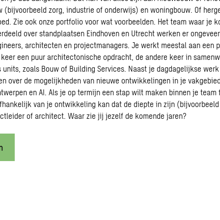
uw (bijvoorbeeld zorg, industrie of onderwijs) en woningbouw. Of herg
oed. Zie ook onze
portfolio
voor wat voorbeelden. Het team waar je k
erdeeld over standplaatsen Eindhoven en Utrecht werken er ongeveer
neers, architecten en projectmanagers. Je werkt meestal aan een p
e keer een puur architectonische opdracht, de andere keer in samen
 units, zoals Bouw of Building Services. Naast je dagdagelijkse wer
 over de mogelijkheden van nieuwe ontwikkelingen in je vakgebied
twerpen en AI. Als je op termijn een stap wilt maken binnen je team 
fhankelijk van je ontwikkeling kan dat de diepte in zijn (bijvoorbeeld
ectleider of architect. Waar zie jij jezelf de komende jaren?
n