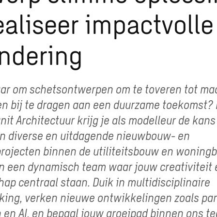
ealiseer impactvolle
ndering
laar om schetsontwerpen om te toveren tot m
n bij te dragen aan een duurzame toekomst? 
nit Architectuur krijg je als modelleur de kans
n diverse en uitdagende nieuwbouw- en
rojecten binnen de utiliteitsbouw en woning
an een dynamisch team waar jouw creativiteit 
p centraal staan. Duik in multidisciplinaire
ing, verken nieuwe ontwikkelingen zoals pa
en AI, en bepaal jouw groeipad binnen ons te