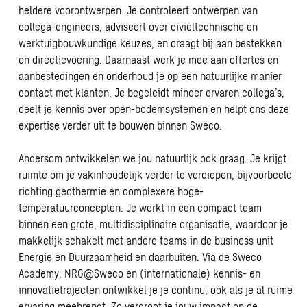
heldere voorontwerpen. Je controleert ontwerpen van
collega-engineers, adviseert over civieltechnische en
werktuigbouwkundige keuzes, en draagt bij aan bestekken
en directievoering. Daarnaast werk je mee aan offertes en
aanbestedingen en onderhoud je op een natuurlijke manier
contact met klanten. Je begeleidt minder ervaren collega’s,
deelt je kennis over open-bodemsystemen en helpt ons deze
expertise verder uit te bouwen binnen Sweco.
Andersom ontwikkelen we jou natuurlijk ook graag. Je krijgt
ruimte om je vakinhoudelijk verder te verdiepen, bijvoorbeeld
richting geothermie en complexere hoge-
temperatuurconcepten. Je werkt in een compact team
binnen een grote, multidisciplinaire organisatie, waardoor je
makkelijk schakelt met andere teams in de business unit
Energie en Duurzaamheid en daarbuiten. Via de Sweco
Academy, NRG@Sweco en (internationale) kennis- en
innovatietrajecten ontwikkel je je continu, ook als je al ruime
ervaring meebrengt. Zo vergroot je jouw impact op de