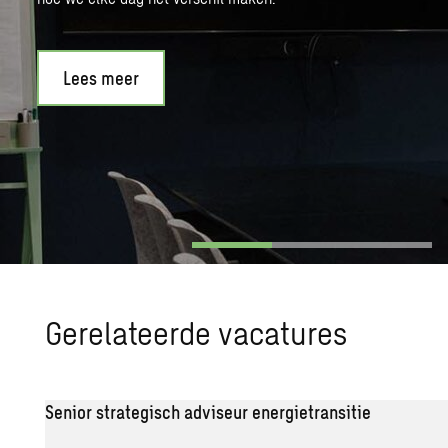
Lees meer
Ge­re­la­teer­de va­ca­tu­res
Senior strategisch adviseur energietransitie