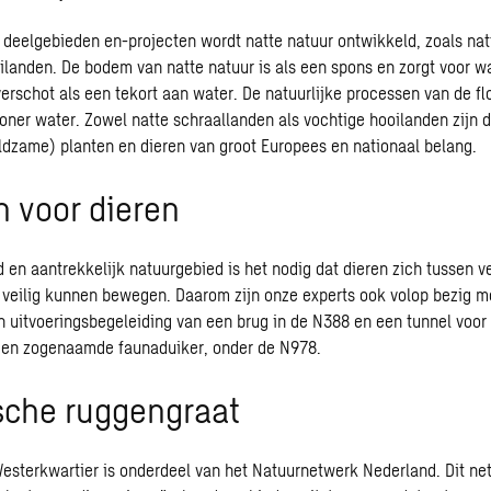
e deelgebieden en-projecten wordt natte natuur ontwikkeld, zoals na
ilanden. De bodem van natte natuur is als een spons en zorgt voor wa
verschot als een tekort aan water. De natuurlijke processen van de fl
oner water. Zowel natte schraallanden als vochtige hooilanden zijn 
ldzame) planten en dieren van groot Europees en nationaal belang.
n voor dieren
 en aantrekkelijk natuurgebied is het nodig dat dieren zich tussen v
veilig kunnen bewegen. Daarom zijn onze experts ook volop bezig m
n uitvoeringsbegeleiding van een brug in de N388 en een tunnel voor 
 een zogenaamde faunaduiker, onder de N978.
sche ruggengraat
Westerkwartier is onderdeel van het Natuurnetwerk Nederland. Dit ne