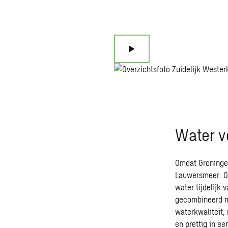
Water vo
Omdat Groningen
Lauwersmeer. Om
water tijdelijk 
gecombineerd me
waterkwaliteit,
en prettig in e