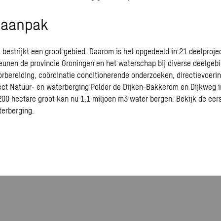
 aanpak
 bestrijkt een groot gebied. Daarom is het opgedeeld in
21 deelproje
eunen de provincie Groningen en het waterschap bij diverse deelgeb
orbereiding, coördinatie conditionerende onderzoeken, directievoerin
ject Natuur- en waterberging Polder de Dijken-Bakkerom en Dijkweg i
200 hectare groot kan nu 1,1 miljoen m3 water bergen.
Bekijk de eer
terberging
.