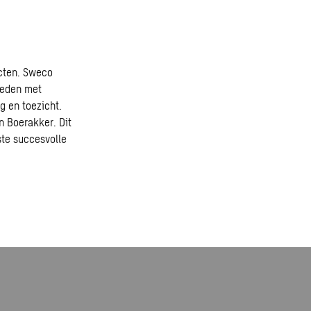
cten
. Sweco
ieden met
g en toezicht.
n Boerakker. Dit
ste succesvolle