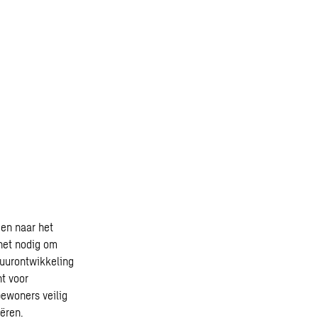
gen naar het
het nodig om
atuurontwikkeling
t voor
bewoners veilig
ëren.