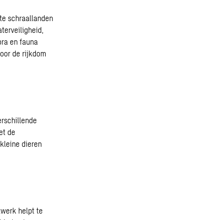
tte schraallanden
terveiligheid,
ora en fauna
door de rijkdom
erschillende
et de
kleine dieren
twerk helpt te