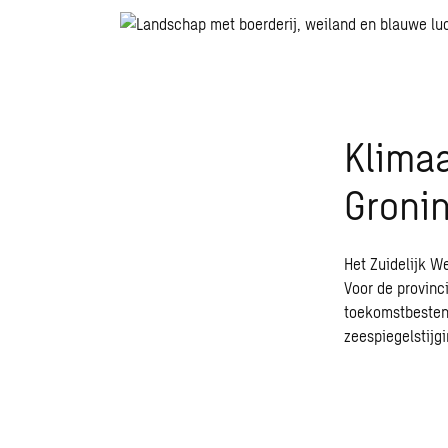
Klima
Groni
Het Zuidelijk W
Voor de provinc
toekomstbestend
zeespiegelstijg