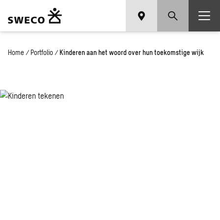
Home
/
Portfolio
/
Kinderen aan het woord over hun toekomstige wijk
Kin­de­ren
aan het
woord over
hun toe­
kom­sti­ge