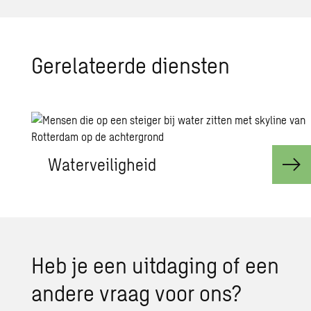
Ge­re­la­teer­de dien­sten
Waterveiligheid
Heb je een uit­da­ging of een
an­de­re vraag voor ons?