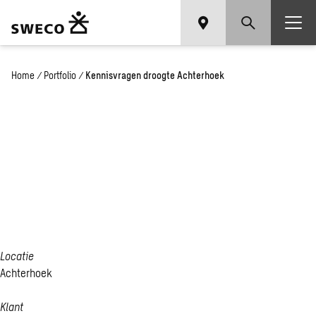
Home
/
Portfolio
/
Kennisvragen droogte Achterhoek
Ken­nis­vra­
gen droog­te
Ach­ter­hoek
Locatie
Achterhoek
Klant