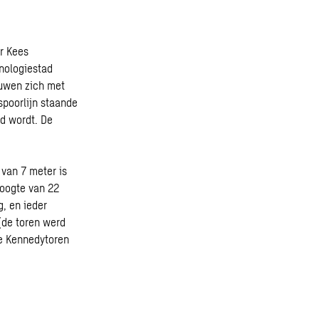
r Kees
hnologiestad
ouwen zich met
spoorlijn staande
d wordt. De
 van 7 meter is
hoogte van 22
, en ieder
(de toren werd
de Kennedytoren