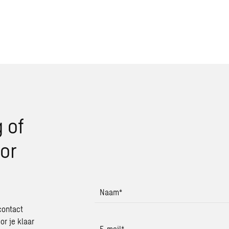
 of
or
Naam
*
contact
or je klaar
E-mail
*