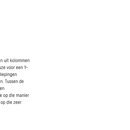
ren uit kolommen
uze voor een Y-
diepingen
jn. Tussen de
een
e op die manier
 op die zeer