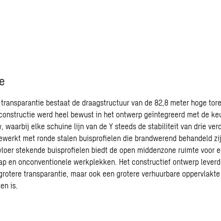
e
e transparantie bestaat de draagstructuur van de 82,8 meter hoge to
constructie werd heel bewust in het ontwerp geïntegreerd met de ke
waarbij elke schuine lijn van de Y steeds de stabiliteit van drie ver
 gewerkt met ronde stalen buisprofielen die brandwerend behandeld zi
vloer stekende buisprofielen biedt de open middenzone ruimte voor 
p en onconventionele werkplekken. Het constructief ontwerp leverd
 grotere transparantie, maar ook een grotere verhuurbare oppervlakte
len is.