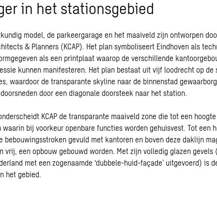
ger in het stationsgebied
kundig model, de parkeergarage en het maaiveld zijn ontworpen doo
chitects & Planners (KCAP). Het plan symboliseert Eindhoven als tec
vormgegeven als een printplaat waarop de verschillende kantoorgeb
essie kunnen manifesteren. Het plan bestaat uit vijf loodrecht op de 
s, waardoor de transparante skyline naar de binnenstad gewaarborg
doorsneden door een diagonale doorsteek naar het station.
n onderscheidt KCAP de transparante maaiveld zone die tot een hoogte
n waarin bij voorkeur openbare functies worden gehuisvest. Tot een 
e bebouwingsstroken gevuld met kantoren en boven deze daklijn mag
n vrij, een opbouw gebouwd worden. Met zijn volledig glazen gevels 
ederland met een zogenaamde ‘dubbele-huid-façade’ uitgevoerd) is 
in het gebied.