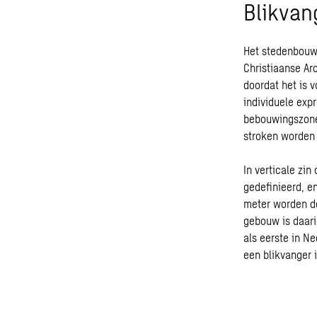
Blikvan
Het stedenbouw
Christiaanse Ar
doordat het is 
individuele expr
bebouwingszone
stroken worden 
In verticale zi
gedefinieerd, e
meter worden d
gebouw is daari
als eerste in N
een blikvanger 