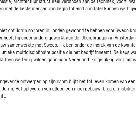
 missie, architectuur structureel verbinden aan de techniek, voort. Wa
een met de beste mensen van begin tot eind aan tafel kunnen we blijv
t niet dat Jorrin na jaren in Londen gewoond te hebben voor Sweco koo
r heeft hij onder andere gewerkt aan de IJburgbruggen in Amsterdam
auw samenwerkte met Sweco. “Ik ben onder de indruk van de kwalitei
 unieke multidisciplinaire positie die het bedrijf inneemt. De keus w
t toen we terug wilden gaan naar Nederland. En gelukkig voor mij is 
ngevende ontwerpen op zijn naam blijft het tot leven komen van een
lt Jorrin. Het opleveren van alleen een mooi gebouw, brug of mobilitei
jft.