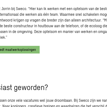
t Jorrin bij Sweco. “Hier kan ik werken met een optelsom van de bes
ternationaal die werken als één team. Waarmee snel schakelen mogel
antwoord krijgen op vragen die breder zijn dan alleen architectuur. “
de beste constructeur in houtbouw aan de telefoon, of de ecoloog di
passen in de omgeving. Deze optelsom en manier van werken en om
iek.”
iedt maatwerkoplossingen
iast geworden?
ussen onze vele vacatures wel jouw droombaan. Bij Sweco zijn we name
t. Naar koplopers, creatieve breinen en waaghalzen die het verschil 