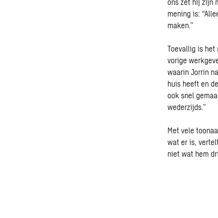
ons zet hij zijn
mening is: “All
maken.”
Toevallig is he
vorige werkgeve
waarin Jorrin n
huis heeft en de
ook snel gemaak
wederzijds.”
Met vele toonaa
wat er is, verte
niet wat hem dri