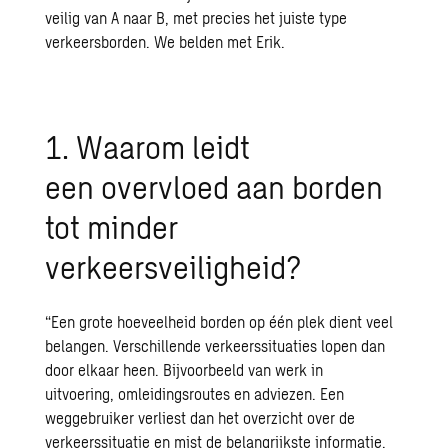
veilig van A naar B, met precies
het
juiste type
verkeersborden. We belden met E
r
ik.
1.
W
aarom leidt
een
overvloed
aan borden
tot minder
verkeersveiligheid
?
“
Een grote hoeveelheid borden op één plek dient veel
belangen. V
erschillende verkeerssituaties
lopen dan
door elkaar heen.
Bijvoorbeeld v
an
werk in
uitvoering
,
omleidingsroutes
en adviezen
.
Een
weggebruiker verliest dan het overz
i
cht
over de
verkeerssituatie
en mist
de
belangrijkste informatie.