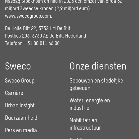
Nasdaq Stockholm en had in 2025 een omzet van circa 32
miljard Zweedse kronen (2,9 miljard euro).
www.swecogroup.com
.
De Holle Bilt 22, 3732 HM De Bilt
Postbus 203, 3730 AE De Bilt, Nederland
Telefoon: +31 88 811 66 00
Sweco
Onze diensten
Sweco Group
Gebouwen en stedelijke
gebieden
Carrière
Water, energie en
Urban Insight
industrie
Duurzaamheid
Mobiliteit en
infrastructuur
Pers en media