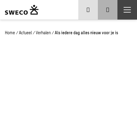
Home
/
Actueel
/
Verhalen
/
Als iedere dag alles nieuw voor je is
Als iedere
dag alles
nieuw
voor je is