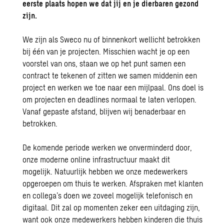
eerste plaats hopen we dat jij en je dierbaren gezond
zijn.
We zijn als Sweco nu of binnenkort wellicht betrokken
bij
éé
n van je projecten. Misschien wacht je op een
voorstel van ons, staan we op het punt samen een
contract te tekenen of zitten we samen middenin een
project en werken we toe naar een mijlpaal.
Ons doel is
om projecten en deadlines normaal te laten verlopen.
Vanaf gepaste afstand, blijven wij
benaderbaar en
betrokken
.
De komende periode
werken we
onverminderd door
,
on
ze moderne online infrastructuur
maakt
dit
mogelijk
.
Natuurlijk hebben we onze medewerkers
opgeroepen om thuis te werken. Af
spraken met klanten
en collega’s doen we zoveel mogelijk telefonisch en
digitaal.
Dit zal op momenten zeker een uitdaging zijn,
want ook onze medewerkers hebben kinderen die thuis