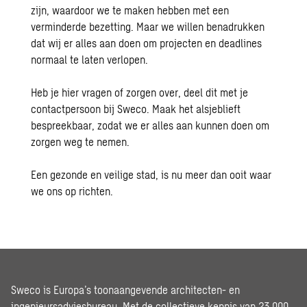
zijn
, waardoor we
te maken
hebben
met een
verminderde bezetting.
Maar we willen benadrukken
dat wij er alles aan doen om projecten en deadlines
normaal te laten verlopen.
He
b je
hier vragen of zorgen over, deel dit met je
contactpersoon bij Sweco. Maak het alsjeblieft
bespreekbaar, zodat we er alles aan kunnen doen om
zorgen weg te nemen.
Een gezonde en veilige stad, is nu meer dan ooit waar
we ons op richten.
Sweco is Europa’s toonaangevende architecten- en
ingenieursadviesbureau. Met de collectieve kennis van 23.000