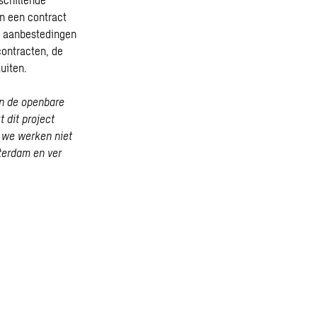
en een contract
e aanbestedingen
contracten, de
uiten.
an de openbare
 dit project
 we werken niet
terdam en ver