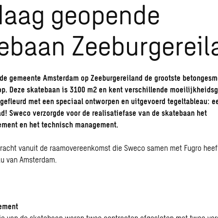
daag geopende
ebaan Zeeburgereil
 de gemeente Amsterdam op Zeeburgereiland de grootste betonges
p. Deze skatebaan is 3100 m2 en kent verschillende moeilijkheidsg
gefleurd met een speciaal ontworpen en uitgevoerd tegeltableau: e
d! Sweco verzorgde voor de realisatiefase van de skatebaan het
ment en het technisch management.
racht vanuit
de raamovereenkomst
die Sweco samen met Fugro heef
au van Amsterdam.
ement
tie van de skatebaan waren twee contracten afgesloten met twee ver