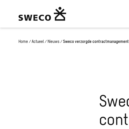
Home
/
Actueel
/
Nieuws
/
Sweco verzorgde contractmanagement 
Swec
con