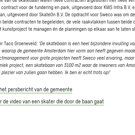
contract voor de fundering en park, uitgevoerd door KWS Infra B.V. 
aan, uitgevoerd door SkateOn B.V. De opdracht voor Sweco was om d
an beide contracten te begeleiden, de vele raakvlakken tussen beide 
 kunstproject te managen én de planningen op elkaar aan te laten sl
r Taco Groeneveld: ‘
De skatebaan is een heel bijzondere invulling v
e waarop de gemeente Amsterdam hier vorm aan heeft gegeven maakt
actmanagement voor grote projecten heeft Sweco veel ervaring, maar
 uniek project, een skatebaan van 3100 m2 waar de inwoners van Ams
 plezier van zullen gaan hebben. Ik ben er echt trots op!’
 het persbericht van de gemeente
r de video van een skater die door de baan gaat