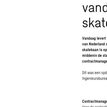
van
skat
Vandaag levert
van Nederland o
skatebaan is op
middenin de sta
contractmanage
Dit was een opd
Ingenieursbure
Contractmanag
Voor de realisa