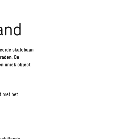
and
meerde skatebaan
raden. De
en uniek object
t met het
schillende