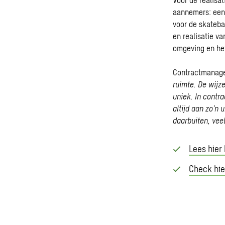
aannemers: een 
voor de skateb
en realisatie v
omgeving en het
Contractmanage
ruimte. De wijz
uniek. In contr
altijd aan zo’n
daarbuiten, veel
Lees hier
Check hie