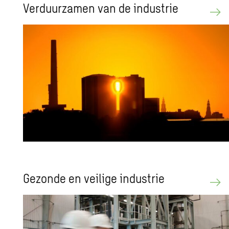
Ver­duur­za­men van de in­du­strie
Ge­zon­de en vei­li­ge in­du­strie