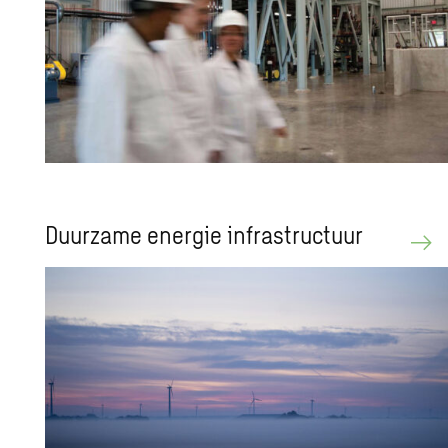
Duur­za­me ener­gie in­fra­struc­tuur