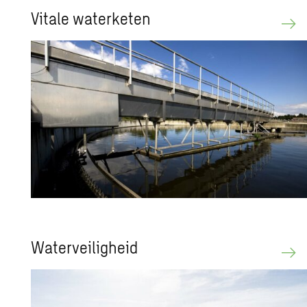
Vi­ta­le wa­ter­ke­ten
Wa­ter­vei­lig­heid