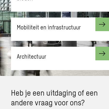
Mo­bi­li­teit en in­fra­struc­tuur
Ar­chi­tec­tuur
Heb je een uit­da­ging of een
an­de­re vraag voor ons?