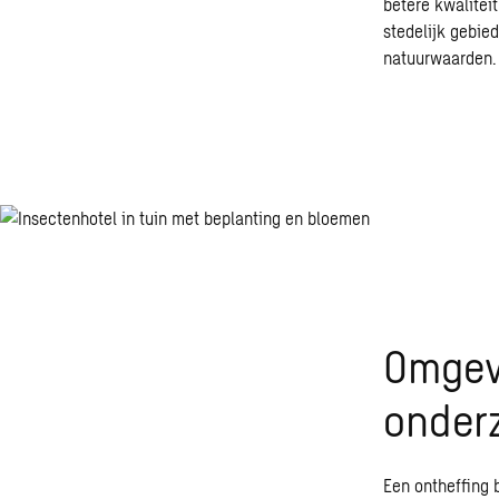
betere kwalitei
stedelijk gebi
natuurwaarden.
Omgevi
onder
Een ontheffing 