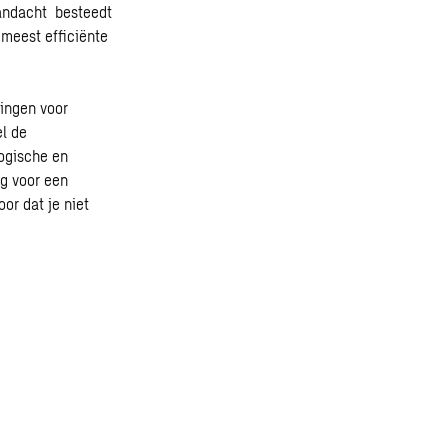
aandacht besteedt
 meest efficiënte
ingen voor
l de
ogische en
ag voor een
or dat je niet