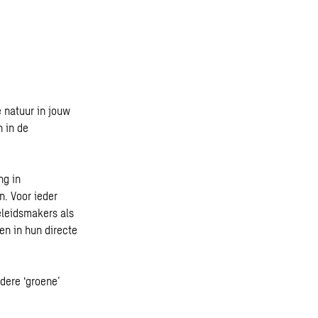
 natuur in jouw
n in de
ng in
n. Voor ieder
eleidsmakers als
n in hun directe
dere ‘groene’