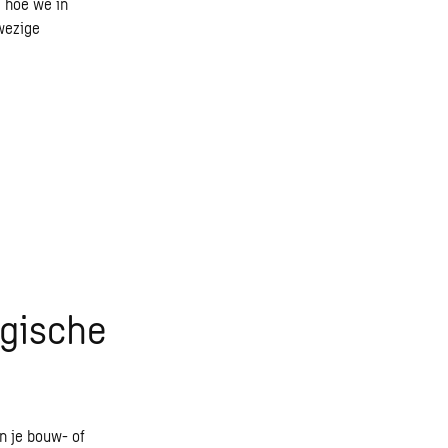
d hoe we in
wezige
ogische
n je bouw- of