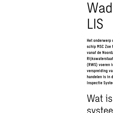
Wad
LIS
Het onderwerp d
schip MSC Zoe 
vanaf de Noordz
Rijkswaterstaa
(RWS) voeren i
verspreiding v
handelen is in 
Inspectie Syst
Wat is
syste