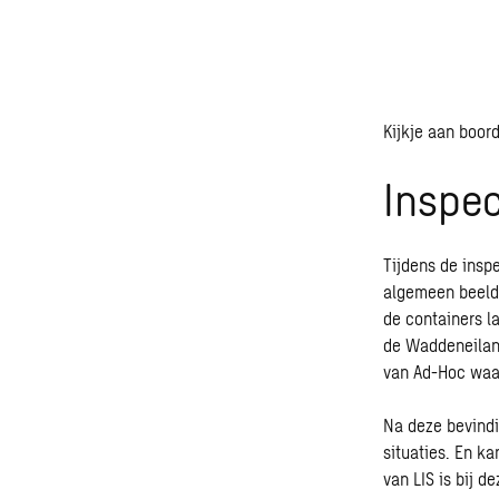
Kijkje aan boor
Inspe
Tijdens de insp
algemeen beeld 
de containers l
de Waddeneiland
van Ad-Hoc waar
Na deze bevindi
situaties. En k
van LIS is bij d