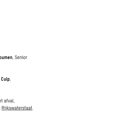
Roumen
, Senior
 Culp
,
t afval,
n
Rijkswaterstaat
.