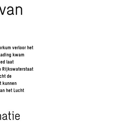
 van
orkum verloor het
 lading kwam
ed laat
 Rijkswaterstaat
cht de
at kunnen
van het Lucht
matie