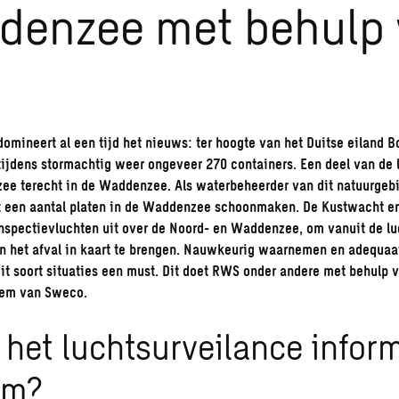
denzee met behulp
omineert al een tijd het nieuws: ter hoogte van het Duitse eiland B
tijdens stormachtig weer ongeveer 270 containers. Een deel van de
ee terecht in de Waddenzee. Als waterbeheerder van dit natuurgebi
t een aantal platen in de Waddenzee schoonmaken. De Kustwacht en
nspectievluchten uit over de Noord- en Waddenzee, om vanuit de lu
an het afval in kaart te brengen. Nauwkeurig waarnemen en adequa
dit soort situaties een must. Dit doet RWS onder andere met behulp 
eem van Sweco.
 het luchtsurveilance infor
em?