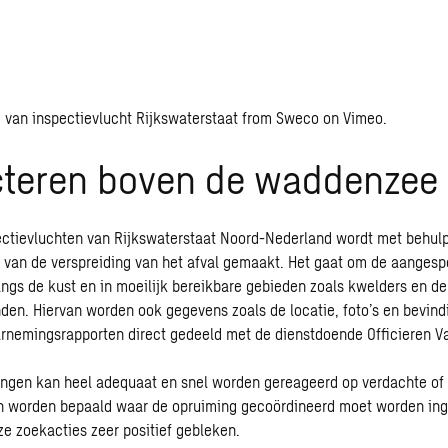
d van inspectievlucht Rijkswaterstaat
from
Sweco
on
Vimeo
.
cteren boven de waddenzee
ectievluchten van Rijkswaterstaat Noord-Nederland wordt met behulp
van de verspreiding van het afval gemaakt. Het gaat om de aangespo
angs de kust en in moeilijk bereikbare gebieden zoals kwelders en d
en. Hiervan worden ook gegevens zoals de locatie, foto’s en bevind
nemingsrapporten direct gedeeld met de dienstdoende Officieren Va
ngen kan heel adequaat en snel worden gereageerd op verdachte of 
an worden bepaald waar de opruiming gecoördineerd moet worden ing
eze zoekacties zeer positief gebleken.