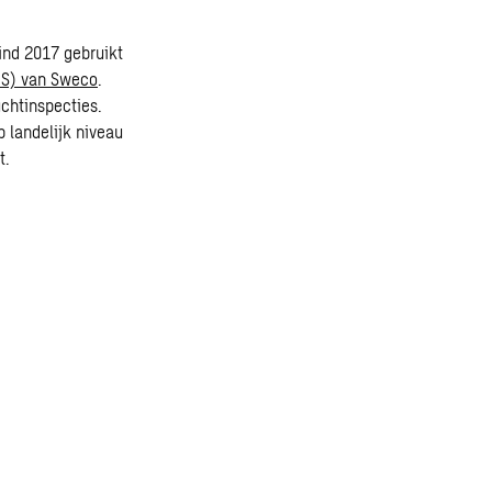
ind 2017 gebruikt
LIS) van Sweco
.
uchtinspecties.
p landelijk niveau
t.