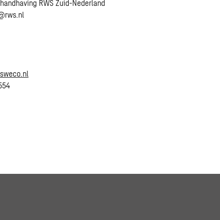
r handhaving RWS Zuid-Nederland
@rws.nl
@sweco.nl
554