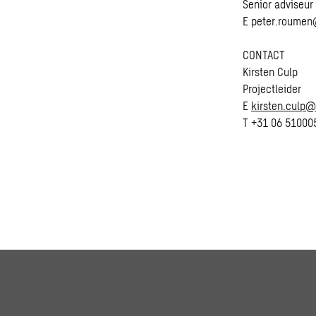
Senior adviseu
E
peter.roumen
CONTACT
Kirsten Culp
Projectleider
E
kirsten.culp
T +31 06 51000