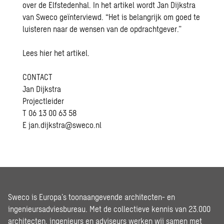
over de Elfstedenhal. In het artikel wordt Jan Dijkstra
van Sweco geïnterviewd. “Het is belangrijk om goed te
luisteren naar de wensen van de opdrachtgever.”
Lees
hier
het artikel.
CONTACT
Jan Dijkstra
Projectleider
T 06 13 00 63 58
E
jan.dijkstra@sweco.nl
Sweco is Europa’s toonaangevende architecten- en
ingenieursadviesbureau. Met de collectieve kennis van 23.000
architecten, ingenieurs en adviseurs werken wij samen met