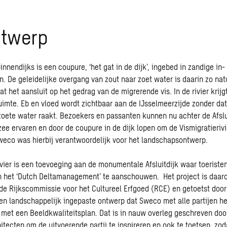
ntwerp
innendijks is een coupure, ‘het gat in de dijk’, ingebed in zandige in-
De geleidelijke overgang van zout naar zoet water is daarin zo natu
 het aansluit op het gedrag van de migrerende vis. In de rivier krijgt
uimte. Eb en vloed wordt zichtbaar aan de IJsselmeerzijde zonder dat
zoete water raakt. Bezoekers en passanten kunnen nu achter de Afslui
e ervaren en door de coupure in de dijk lopen om de Vismigratierivi
weco was hierbij verantwoordelijk voor het landschapsontwerp.
ivier is een toevoeging aan de monumentale Afsluitdijk waar toerist
n het ‘Dutch Deltamanagement’ te aanschouwen. Het project is daa
e Rijkscommissie voor het Cultureel Erfgoed (RCE) en getoetst doo
en landschappelijk ingepaste ontwerp dat Sweco met alle partijen he
 met een Beeldkwaliteitsplan. Dat is in nauw overleg geschreven doo
tecten om de uitvoerende partij te inspireren en ook te toetsen, zo