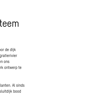
steem
or de dijk
ratierivier
en ons
rk ontwerp te
lanten. Al sinds
sluitdijk bood