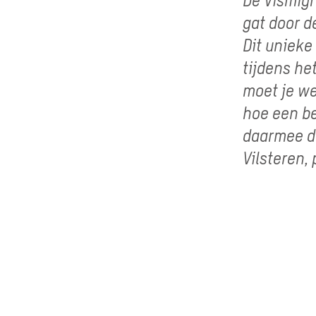
gat door d
Dit unieke
tijdens he
moet je we
hoe een b
daarmee de
Vilsteren,
365
Dagen per jaar geopend voor alle vissoorten
3.5
km