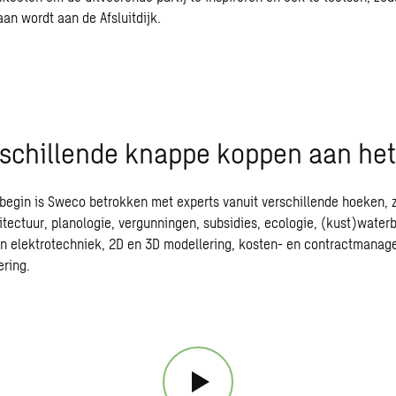
an wordt aan de Afsluitdijk.
rschillende knappe koppen aan he
e begin is Sweco betrokken met experts vanuit verschillende hoeken, 
itectuur
,
planologie
,
vergunningen
, subsidies,
ecologie
, (kust)
water
 elektrotechniek, 2D en 3D modellering,
kosten- en contractmanag
ring.