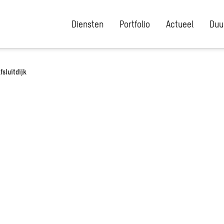
Diensten
Portfolio
Actueel
Duu
fsluitdijk
er:
en door gat