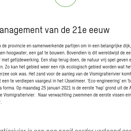
anagement van de 21e eeuw
an de provincie en samenwerkende partijen om in een belangrijke dijk,
en hoogwater, een gat te bouwen. Bovendien is dit wereldwijd de ee
r met getijdewerking. Een stap terug doen, de natuur vrij spel geven e
n. Zo kan het gebied weer een rijk ecologisch gebied worden wat het
derzee ook was. Het zand voor de aanleg van de Vismigratierivier komt
t een te verdiepen vaargeul in het IJsselmeer. ‘Eco-engineering’ en ‘b
a forma. Op maandag 25 januari 2021 is de eerste ‘hap’ grond uit de A
 Vismigratierivier. Naar verwachting zwemmen de eerste vissen ei
.
atierivier is een nog nooit eerder vertoond co