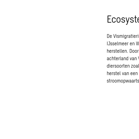
Ecosyst
De Vismigratier
IJsselmeer en W
herstellen. Doo
achterland van 
diersoorten zoa
herstel van een
stroomopwaarts 