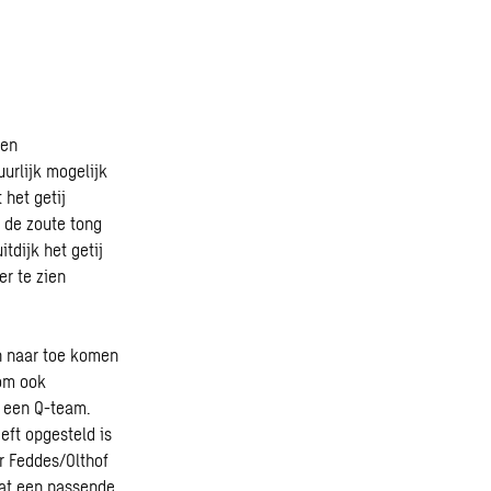
 en
urlijk mogelijk
 het getij
 de zoute tong
tdijk het getij
er te zien
en naar toe komen
rom ook
r een Q-team.
eft opgesteld is
r Feddes/Olthof
dat een passende