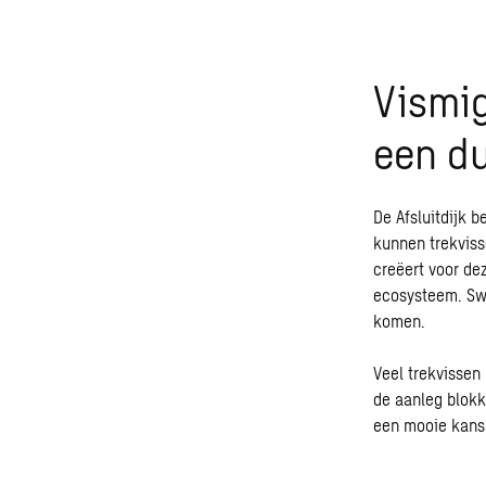
Vismig
een du
De Afsluitdijk 
kunnen trekviss
creëert voor dez
ecosysteem. Swe
komen.
Veel trekvissen
de aanleg blokke
een mooie kans 