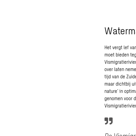
Waterm
Het vergt lef v
moet bieden teg
Vismigratierivie
over laten neme
tijd van de Zui
maar dichtbij ui
nature’ in optim
genomen voor de
Vismigratierivier
De Vismigr