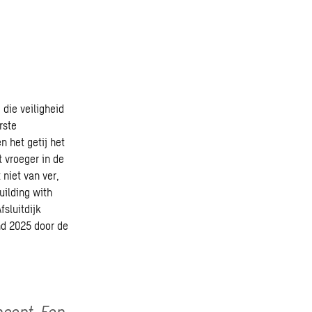
 die veiligheid
rste
n het getij het
 vroeger in de
 niet van ver,
uilding with
fsluitdijk
nd 2025 door de
ncept. Een