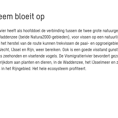
eem bloeit op
ivier heeft als hoofddoel de verbinding tussen de twee grote natuurg
addenzee (beide Natura2000-gebieden), voor vissen op een natuurli
r het herstel van de route kunnen trekvissen de paai- en opgroeigebie
Vecht, IJssel en Rijn, weer bereiken. Ook is een goede visstand gunst
ls zeehonden en visetende vogels. De Vismigratierivier bevordert gez
 rijkdom aan planten en dieren, in de Waddenzee, het IJsselmeer en z
in het Rijngebied. Het hele ecosysteem profiteert.