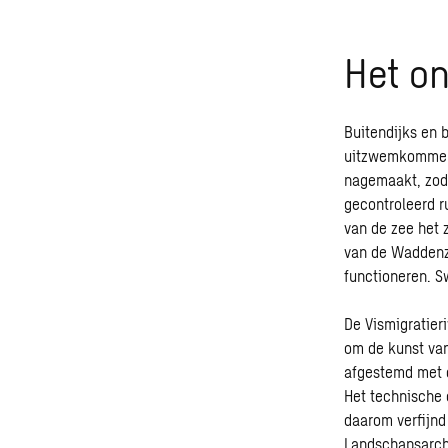
Het o
Buitendijks en b
uitzwemkommen. 
nagemaakt, zodat
gecontroleerd r
van de zee het 
van de Waddenze
functioneren. S
De Vismigratier
om de kunst va
afgestemd met d
Het technische 
daarom verfijnd
Landschapsarchi