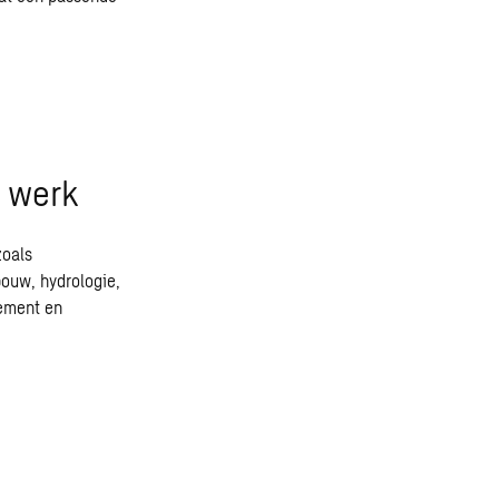
t werk
zoals
bouw
, hydrologie,
ement
en