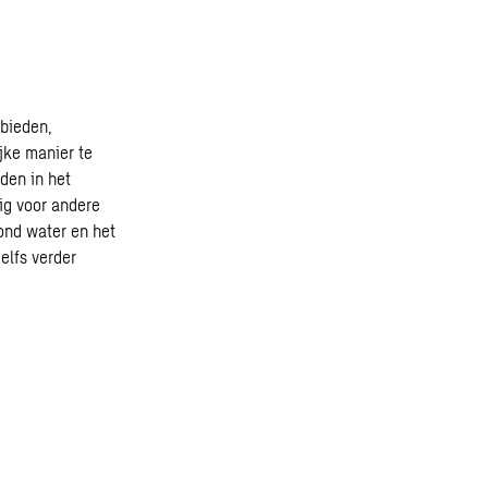
ebieden,
jke manier te
den in het
ig voor andere
ond water en het
elfs verder