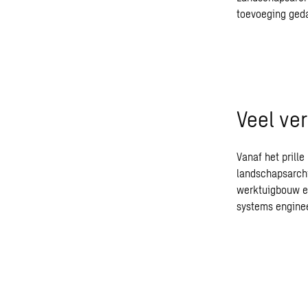
toevoeging geda
Veel ve
Vanaf het prill
landschapsarch
werktuigbouw en
systems enginee