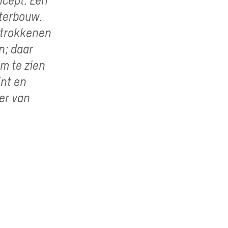
aterbouw.
etrokkenen
n; daar
om te zien
nt en
er van