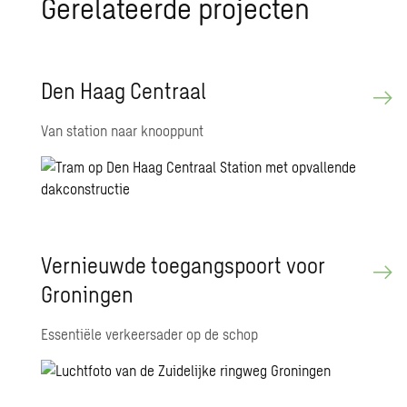
Ge­re­la­teer­de pro­jec­ten
Den Haag Cen­traal
Van station naar knooppunt
Ver­nieuw­de toe­gangs­poort voor
Gro­nin­gen
Essentiële verkeersader op de schop