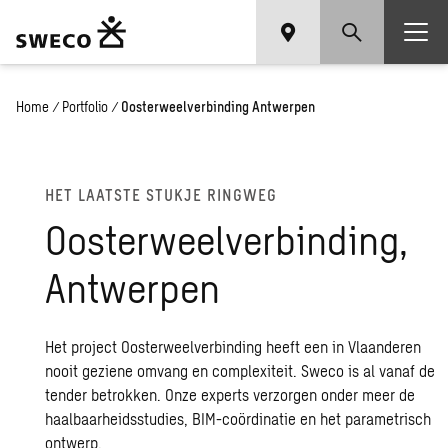
Home
/
Portfolio
/
Oosterweelverbinding Antwerpen
HET LAAT­STE STUK­JE RING­WEG
Oos­ter­weel­ver­bin­ding,
Ant­wer­pen
Het project Oosterweelverbinding heeft een in Vlaanderen
nooit geziene omvang en complexiteit. Sweco is al vanaf de
tender betrokken. Onze experts verzorgen onder meer de
haalbaarheidsstudies, BIM-coördinatie en het parametrisch
ontwerp.