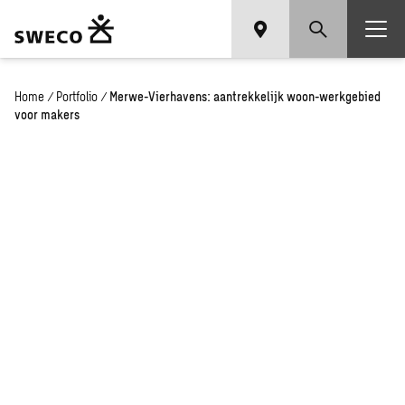
Home
/
Portfolio
/
Merwe-Vierhavens: aantrekkelijk woon-werkgebied
voor makers
Merwe-Vier­
ha­vens:
naar een
aan­trek­ke­
lijk woon-