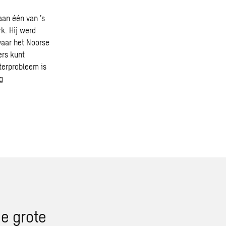
an één van ’s
k. Hij werd
waar het Noorse
ers kunt
aterprobleem is
g
e grote