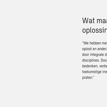
Wat maa
oplossi
“We hebben met 
oplost en ander
door integrale 
disciplines. Do
bedenken, verbe
toekomstige inw
praten.”