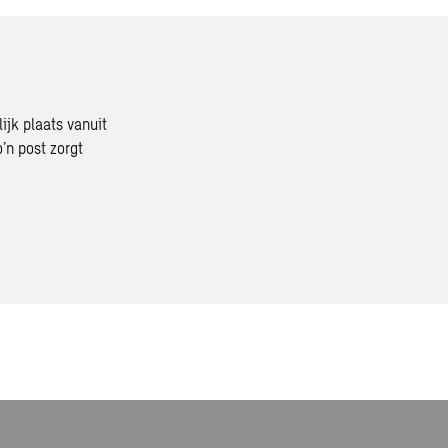
jk plaats vanuit
’n post zorgt