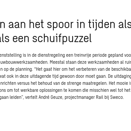
 aan het spoor in tijden al
als een schuifpuzzel
enststelling is in de dienstregeling een treinvrije periode gepland vo
nieuwbouwwerkzaamheden. Meestal staan deze werkzaamheden al ruim
ren op de planning. “Het gaat hier om het verbeteren van de beschikb
s wat ook in deze uitdagende tijd gewoon door moet gaan. De uitdaging
nrichten versus het behoud van de strenge maatregelen. Het mooie i
 ons om tot werkbare oplossingen te komen die misschien wel tot he
gaan leiden”, vertelt André Geuze, projectmanager Rail bij Sweco.