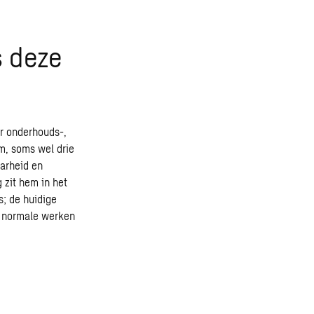
s deze
or onderhouds-,
, soms wel drie
aarheid en
 zit hem in het
s; de huidige
t normale werken