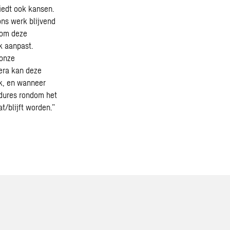
biedt ook kansen.
ns werk blijvend
 om deze
k aanpast.
 onze
mera kan deze
jk, en wanneer
dures rondom het
t/blijft worden.”