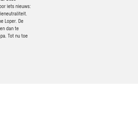
oor iets nieuws:
eneutraliteit.
ne Loper. De
ken dan te
pa. Tot nu toe