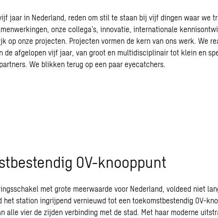
jf jaar in Nederland, reden om stil te staan bij vijf dingen waar we tro
amenwerkingen, onze collega’s, innovatie, internationale kennisontwi
ijk op onze projecten. Projecten vormen de kern van ons werk. We re
 de afgelopen vijf jaar, van groot en multidisciplinair tot klein en s
partners. We blikken terug op een paar eyecatchers.
stbestendig OV-knooppunt
ndingsschakel met grote meerwaarde voor Nederland, voldeed niet l
d het
station ingrijpend vernieuwd tot een toekomstbestendig OV-kn
n alle vier de zijden verbinding met de stad. Met haar moderne uitstr