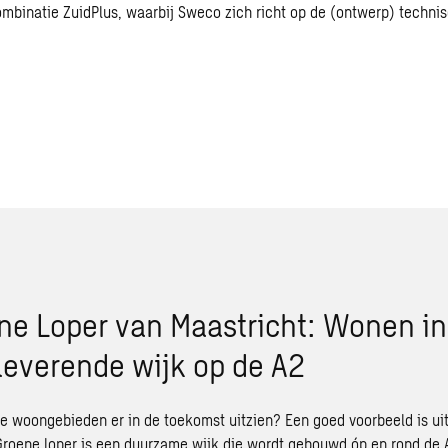
ombinatie ZuidPlus, waarbij
Sweco zich richt op de (ontwerp) technis
ne Loper van Maastricht: Wonen in
leverende wijk op de A2
 woongebieden er in de toekomst uitzien? Een goed voorbeeld is ui
Groene loper
is een duurzame wijk die wordt gebouwd óp en rond de 