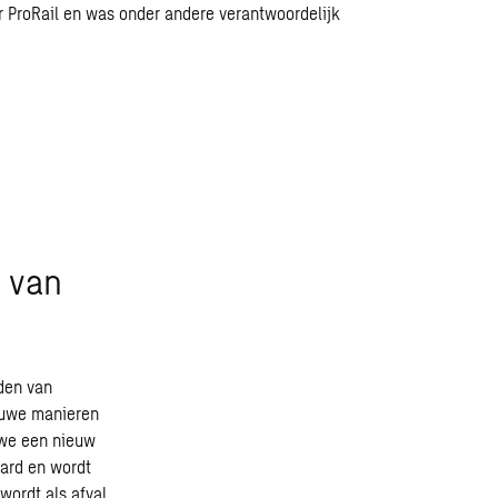
or ProRail en was onder andere verantwoordelijk
g van
den van
ieuwe manieren
we een nieuw
lard en wordt
wordt als afval,