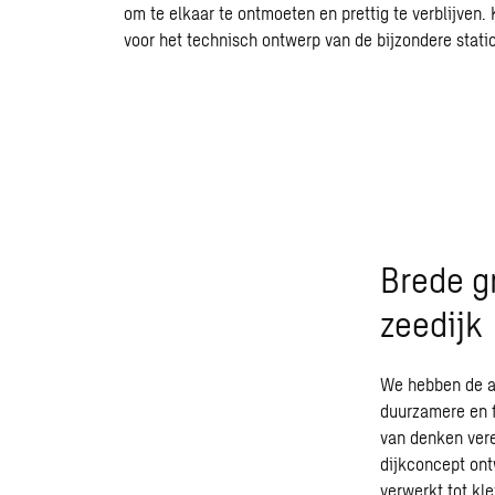
om te elkaar te ontmoeten en prettig te verblijven
voor het technisch ontwerp van de bijzondere statio
Brede g
zeedijk
We hebben de af
duurzamere en f
van denken ver
dijkconcept on
verwerkt tot kle