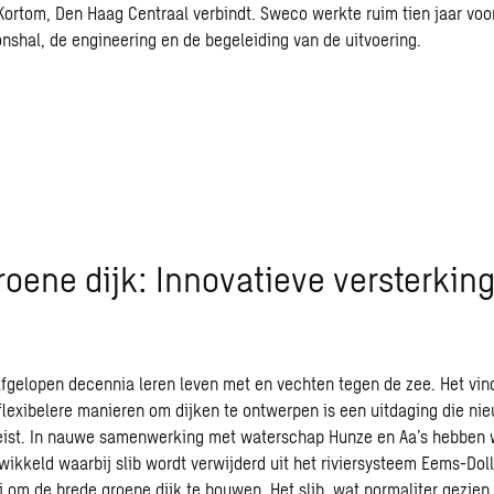
. Kortom, Den Haag Centraal verbindt. Sweco werkte ruim tien jaar vo
nshal, de engineering en de begeleiding van de uitvoering.
roene dijk: Innovatieve versterkin
gelopen decennia leren leven met en vechten tegen de zee. Het vin
lexibelere manieren om dijken te ontwerpen is een uitdaging die n
eist. In nauwe samenwerking
met waterschap Hunze en Aa’s hebben 
twikkeld
waarbij slib wordt verwijderd uit het riviersysteem Eems-Dol
i om de brede groene dijk te bouwen. Het slib, wat normaliter gezien 