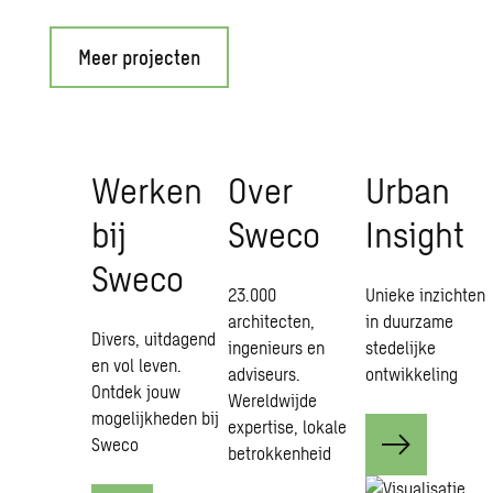
Meer projecten
Wer­ken
Over
Urban
bij
Sweco
In­sight
Sweco
23.000
Unieke inzichten
architecten,
in duurzame
Divers, uitdagend
ingenieurs en
stedelijke
en vol leven.
adviseurs.
ontwikkeling
Ontdek jouw
Wereldwijde
mogelijkheden bij
expertise, lokale
Sweco
betrokkenheid