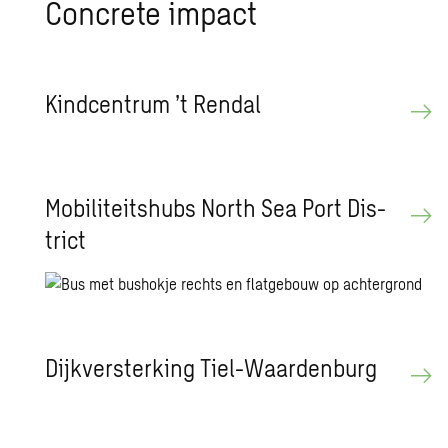
Con­cre­te im­pact
Kind­cen­trum ’t Ren­dal
Mo­bi­li­teits­hubs North Sea Port Dis­
trict
Dijk­ver­ster­king Tiel-Waar­den­burg