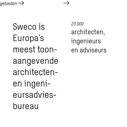
gebieden
Sweco is
23.000
ar­chi­tec­ten,
Eu­ro­pa’s
in­ge­ni­eurs
meest toon­
en ad­vi­seurs
aan­ge­ven­de
ar­chi­tec­ten-
en in­ge­ni­
eurs­ad­vies­
bu­reau